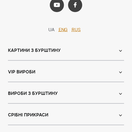
UA
ENG
RUS
КАРТИНИ З БУРШТИНУ
Православні ікони
Іменні ікони
VIP ВИРОБИ
Католицькі ікони
Сувеніри
Панно
Ікони з пластин
ВИРОБИ З БУРШТИНУ
Портрет
Лампи
Намисто з бурштину
Пейзаж
Браслети
СРІБНІ ПРИКРАСИ
Натюрморт
Броші
Мисливська тема
Сережки з бурштином