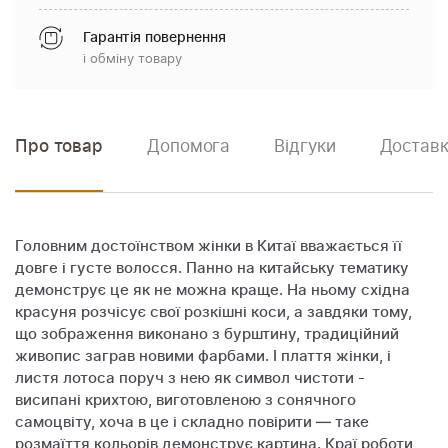
Гарантія повернення
і обміну товару
Про товар
Допомога
Відгуки
Доставк
Головним достоїнством жінки в Китаї вважається її
довге і густе волосся. Панно на китайську тематику
демонструє це як не можна краще. На ньому східна
красуня розчісує свої розкішні коси, а завдяки тому,
що зображення виконано з бурштину, традиційний
живопис заграв новими фарбами. І плаття жінки, і
листя лотоса поруч з нею як символ чистоти -
висипані крихтою, виготовленою з сонячного
самоцвіту, хоча в це і складно повірити — таке
розмаїття кольорів демонструє картина. Краї роботи