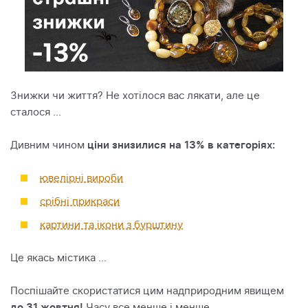
Знижки чи життя? Не хотілося вас лякати, але це
сталося ...
Дивним чином
ціни знизилися на 13% в категоріях:
ювелірні вироби
срібні прикраси
картини та ікони з бурштину
Це якась містика ...
Поспішайте скористатися цим надприродним явищем
до 31 жовтня!
Часу все менше і менше ...