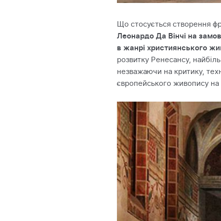
Що стосується створення фре
Леонардо Да Вінчі на замо
в жанрі християнського ж
розвитку Ренесансу, найбіл
незважаючи на критику, техн
європейського живопису на 