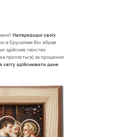
янина?
Напередодні своїх
он в Єрусалимі Він зібрав
ше здійснив таїнство
 яка проллється) за прощення
я світу здійснювати дане