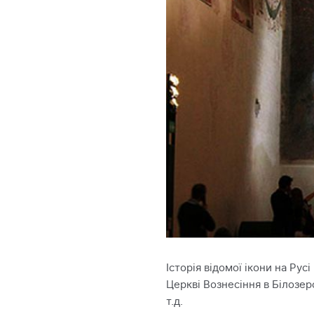
Історія відомої ікони на Ру
Церкві Вознесіння в Білозер
т.д.