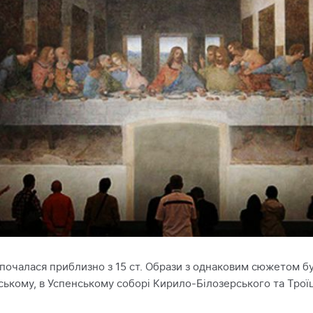
сі почалася приблизно з 15 ст. Образи з однаковим сюжетом бу
ському, в Успенському соборі Кирило-Білозерського та Трої