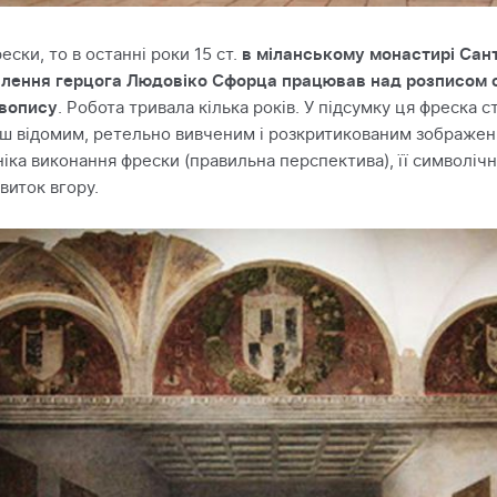
ски, то в останні роки 15 ст.
в міланському монастирі Сант
влення герцога Людовіко Сфорца працював над розписом с
ивопису
. Робота тривала кілька років. У підсумку ця фреска ст
ьш відомим, ретельно вивченим і розкритикованим зображенн
іка виконання фрески (правильна перспектива), її символічн
виток вгору.