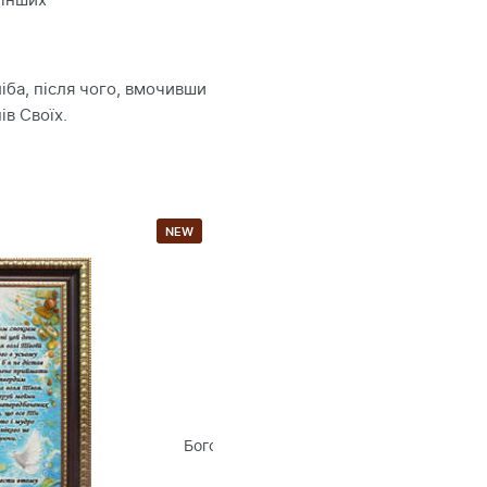
 інших
ліба, після чого, вмочивши
ів Своїх.
NEW
930 ГРН
930 ГРН
юбская икона Божьей
Криворовнянская икона
Матери
Божией Матери «Воплощение