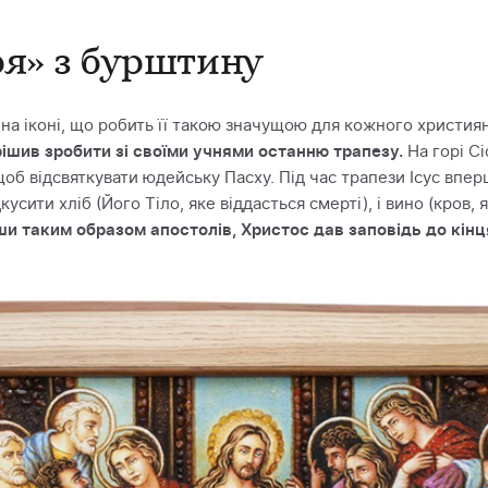
ря» з бурштину
а іконі, що робить її такою значущою для кожного христи
рішив зробити зі своїми учнями останню трапезу.
На горі Сі
щоб відсвяткувати юдейську Пасху. Під час трапези Ісус впер
усити хліб (Його Тіло, яке віддасться смерті), і вино (кров,
и таким образом апостолів, Христос дав заповідь до кінц