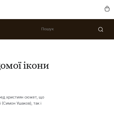
домої ікони
ред християн сюжет, що
 (Симон Ушаков), так і