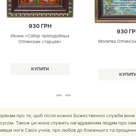
930 ГРН
ных
Молитва Оптинских старцев
 вірянам про те, щоб після кожної Божественної служби вони
з Ісусом. Також ця ікона служить нагадуванням людям про сми
мивши ноги Своїх учнів, про любов до ближнього та прощенн