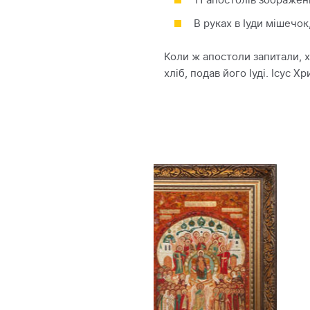
11 апостолів зображені
В руках в Іуди мішечок
Коли ж апостоли запитали, х
хліб, подав його Іуді. Ісус 
NEW