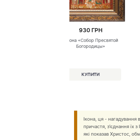
930 ГРН
930 ГРН
Икона «Собор преподоб
кона «Собор Пресвятой
Оптинских старцев»
Богородицы»
Ікона, ця - нагадування
причастя, з'єднання їх 
які показав Христос, об