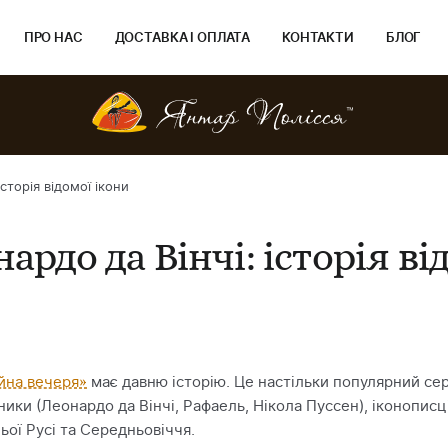
ПРО НАС
ДОСТАВКА І ОПЛАТА
КОНТАКТИ
БЛОГ
сторія відомої ікони
ардо да Вінчі: історія ві
йна вечеря»
має давню історію. Це настільки популярний се
ники (Леонардо да Вінчі, Рафаель, Нікола Пуссен), іконописці
ої Русі та Середньовіччя.