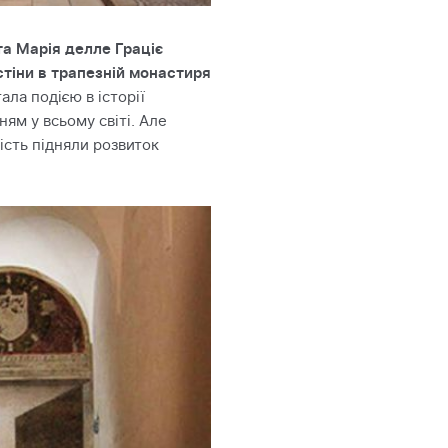
а Марія делле Граціє
тіни в трапезній монастиря
ала подією в історії
ям у всьому світі. Але
ість підняли розвиток