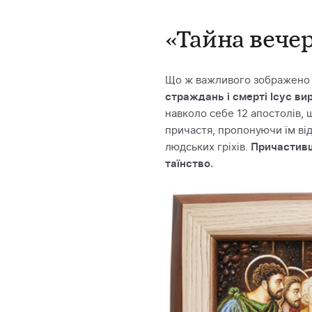
«Тайна вече
Що ж важливого зображено н
страждань і смерті Ісус ви
навколо себе 12 апостолів, 
причастя, пропонуючи їм відк
людських гріхів.
Причастивш
таїнство.