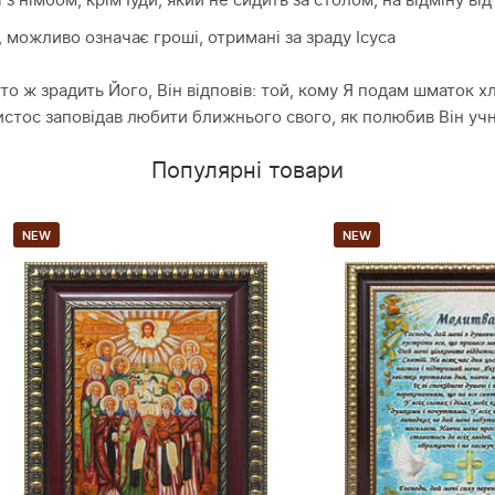
 з німбом, крім Іуди, який не сидить за столом, на відміну від
, можливо означає гроші, отримані за зраду Ісуса
то ж зрадить Його, Він відповів: той, кому Я подам шматок х
Христос заповідав любити ближнього свого, як полюбив Він учн
Популярні товари
NEW
NEW
Богол