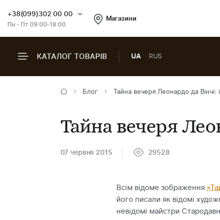
+38(099)302 00 00
Магазини
Пн - Пт 09:00-18:00
КАТАЛОГ ТОВАРІВ
UA
RUS
Блог
Тайна вечеря Леонардо да Вінчі: і
Тайна вечеря Леон
07 червня 2015
29528
Всім відоме зображення
«Та
його писали як відомі худож
невідомі майстри Стародавнь