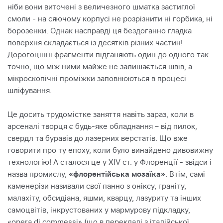
ніби вони виточені з величезного шматка застиглої
смоли - на сяючому корпусі не розрізнити ні горбика, ні
борозенки. Однак насправді ця бездоганно гладка
поверхня складається із десятків різних частин!
Дорогоцінні фрагменти підганяють один до одного так
точно, що між ними майже не залишається швів, а
мікроскопічні проміжки заповнюються в процесі
шліфування.
Це досить трудомістке заняття навіть зараз, коли в
арсеналі творця є будь-яке обладнання – від пилок,
свердл та буравів до лазерних верстатів. Що вже
говорити про ту епоху, коли було винайдено дивовижну
технологію! А сталося це у XIV ст. у Флоренції - звідси і
назва промислу,
«флорентійська мозаїка»
. Втім, самі
каменерізи називали свої панно з оніксу, граніту,
малахіту, обсидіана, яшми, кварцу, лазуриту та інших
самоцвітів, інкрустованих у мармурову підкладку,
«opera di commessi» (що в перекладі з італійської