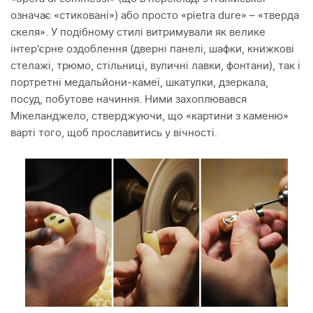
означає «стиковані») або просто «pietrа dure» – «тверда
скеля». У подібному стилі витримували як велике
інтер'єрне оздоблення (дверні панелі, шафки, книжкові
стелажі, трюмо, стільниці, вуличні лавки, фонтани), так і
портретні медальйони-камеї, шкатулки, дзеркала,
посуд, побутове начиння. Ними захоплювався
Мікеланджело, стверджуючи, що «картини з каменю»
варті того, щоб прославитись у вічності.