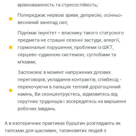
врівноваженість та стресостійкість;
Попереджає нервові зриви, депресію, осінньо-
весняний занепад сил;
Піднімає імунітет – власнику такого статусного
предмета не страшні сезонні застуди, алергії,
гормональні порушення, проблеми із ШКТ,
серцево-судинною системою, суглобами та
м'язами;
Заспокоює в момент напружених ділових
переговорів, укладання контрактів, співбесід -
перекочуючи в пальцях теплий дорогоцінний
камінь, Ви сконцентруєтесь, відмовитесь від
скрутних труднощів і зосередитесь на вирішенні
робочих завдань.
А в езотеричних практиках бурштин розглядають як
талісман для щасливих, талановитих людей з