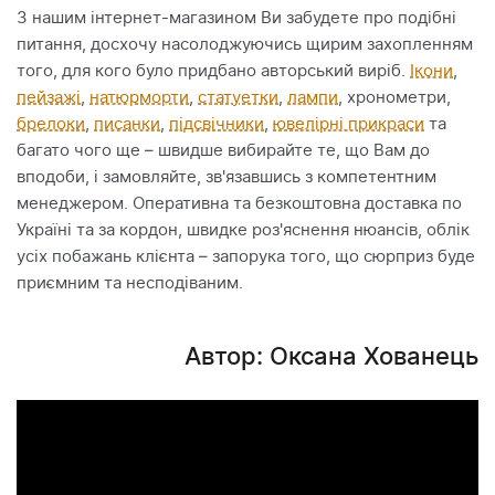
З нашим інтернет-магазином Ви забудете про подібні
питання, досхочу насолоджуючись щирим захопленням
того, для кого було придбано авторський виріб.
Ікони
,
пейзажі
,
натюрморти
,
статуетки
,
лампи
, хронометри,
брелоки
,
писанки
,
підсвічники
,
ювелірні прикраси
та
багато чого ще – швидше вибирайте те, що Вам до
вподоби, і замовляйте, зв'язавшись з компетентним
менеджером. Оперативна та безкоштовна доставка по
Україні та за кордон, швидке роз'яснення нюансів, облік
усіх побажань клієнта – запорука того, що сюрприз буде
приємним та несподіваним.
Автор: Оксана Хованець