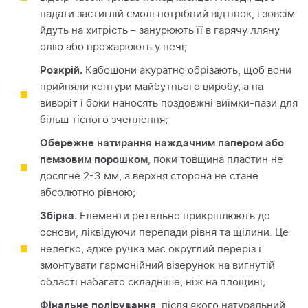
надати застиглій смолі потрібний відтінок, і зовсім
йдуть на хитрість – занурюють її в гарячу лляну
олію або прожарюють у печі;
Розкрій.
Кабошони акуратно обрізають, щоб вони
прийняли контури майбутнього виробу, а на
виворіт і боки наносять поздовжні виїмки-пази для
більш тісного зчеплення;
Обережне натирання наждачним папером або
пемзовим порошком
, поки товщина пластин не
досягне 2-3 мм, а верхня сторона не стане
абсолютно рівною;
Збірка.
Елементи ретельно прикріплюють до
основи, ліквідуючи перепади рівня та щілини. Це
нелегко, адже ручка має округлий переріз і
змонтувати гармонійний візерунок на вигнутій
області набагато складніше, ніж на площині;
Фінальне полірування
, після якого натуральний