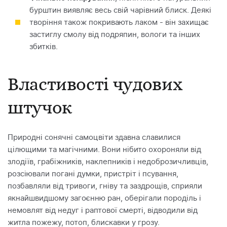
бурштин виявляє весь свій чарівний блиск. Деякі
творіння також покривають лаком - він захищає
застиглу смолу від подряпин, вологи та інших
збитків.
Властивості чудових
штучок
Природні сонячні самоцвіти здавна славилися
цілющими та магічними. Вони нібито охороняли від
злодіїв, грабіжників, наклепників і недоброзичливців,
розсіювали погані думки, пристріт і псування,
позбавляли від тривоги, гніву та заздрощів, сприяли
якнайшвидшому загоєнню ран, оберігали породіль і
немовлят від недуг і раптової смерті, відводили від
житла пожежу, потоп, блискавки у грозу.