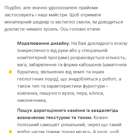
Подібні, але значно удосконалені прийоми
застосовують і наші майстри. Щоб отримати
мініатюрний шедевр із застиглої смоли, їм доводиться
докласти чимало зусиль. Ось головні етапи:
Моделювання дизайну.
На базі докладного ескізу
(накресленого від руки або у спеціальній
комп'ютерній програмі) розраховується кількість,
вага, забарвлення та форма кабошонів (шматочків
бурштину, звільнених від землі та інших
геологічних порід), що знадобляться у роботі, а
також тип та характеристики фурнітури –
ковпачка, пишучого вузла, пера, кліпси,
наконечника;
Пошук дорогоцінного каміння із заздалегідь
визначеною текстурою та тоном.
Кожен
поліський самоцвіт унікальний, через що такий
відбір часом триває понад місяць. А іноді, щоб