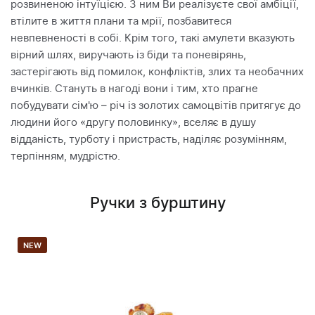
розвиненою інтуїцією. З ним Ви реалізуєте свої амбіції,
втілите в життя плани та мрії, позбавитеся
невпевненості в собі. Крім того, такі амулети вказують
вірний шлях, виручають із біди та поневірянь,
застерігають від помилок, конфліктів, злих та необачних
вчинків. Стануть в нагоді вони і тим, хто прагне
побудувати сім'ю – річ із золотих самоцвітів притягує до
людини його «другу половинку», вселяє в душу
відданість, турботу і пристрасть, наділяє розумінням,
терпінням, мудрістю.
Ручки з бурштину
NEW