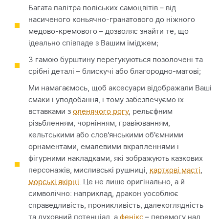
Багата палітра поліських самоцвітів – від
насиченого коньячно-гранатового до ніжного
медово-кремового – дозволяє знайти те, що
ідеально співпаде з Вашим іміджем;
З гамою бурштину перегукуються позолочені та
срібні деталі – блискучі або благородно-матові;
Ми намагаємось, щоб аксесуари відображали Ваші
смаки і уподобання, і тому забезпечуємо їх
вставками з
оленячого рогу
, рельєфним
різьбленням, чорнінням, гравіюванням,
кельтськими або слов'янськими об'ємними
орнаментами, емалевими вкрапленнями і
фігурними накладками, які зображують казкових
персонажів, мисливські рушниці,
карткові масті
,
морські якірці
. Це не лише оригінально, а й
символічно: наприклад, дракон уособлює
справедливість, проникливість, далекоглядність
та духовний потенціал, а
фенікс
– перемогу над