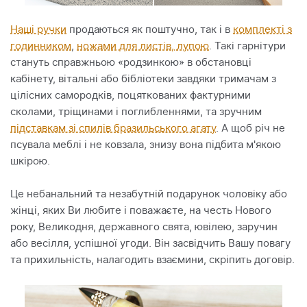
Наші ручки
продаються як поштучно, так і в
комплекті з
годинником
,
ножами для листів, лупою
. Такі гарнітури
стануть справжньою «родзинкою» в обстановці
кабінету, вітальні або бібліотеки завдяки тримачам з
цілісних самородків, поцяткованих фактурними
сколами, тріщинами і поглибленнями, та зручним
підставкам зі спилів бразильського агату
. А щоб річ не
псувала меблі і не ковзала, знизу вона підбита м'якою
шкірою.
Це небанальний та незабутній подарунок чоловіку або
жінці, яких Ви любите і поважаєте, на честь Нового
року, Великодня, державного свята, ювілею, заручин
або весілля, успішної угоди. Він засвідчить Вашу повагу
та прихильність, налагодить взаємини, скріпить договір.