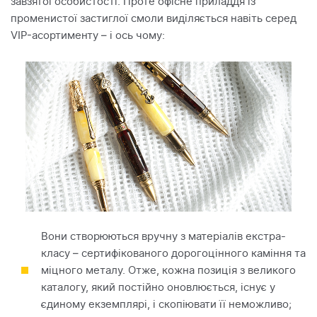
завзятої особистості. Проте офісне приладдя із
променистої застиглої смоли виділяється навіть серед
VIP-асортименту – і ось чому:
Вони створюються вручну з матеріалів екстра-
класу – сертифікованого дорогоцінного каміння та
міцного металу. Отже, кожна позиція з великого
каталогу, який постійно оновлюється, існує у
єдиному екземплярі, і скопіювати її неможливо;