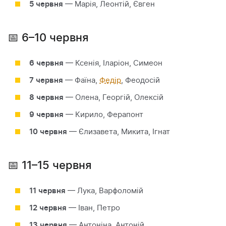
5 червня
— Марія, Леонтій, Євген
📅 6–10 червня
6 червня
— Ксенія, Іларіон, Симеон
7 червня
— Фаїна,
Федір
, Феодосій
8 червня
— Олена, Георгій, Олексій
9 червня
— Кирило, Ферапонт
10 червня
— Єлизавета, Микита, Ігнат
📅 11–15 червня
11 червня
— Лука, Варфоломій
12 червня
— Іван, Петро
13 червня
— Антоніна, Антоній