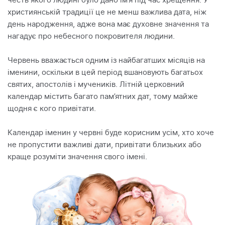
честь якого людині було дано ім’я під час хрещення. У
християнській традиції це не менш важлива дата, ніж
день народження, адже вона має духовне значення та
нагадує про небесного покровителя людини.
Червень вважається одним із найбагатших місяців на
іменини, оскільки в цей період вшановують багатьох
святих, апостолів і мучеників. Літній церковний
календар містить багато пам’ятних дат, тому майже
щодня є кого привітати.
Календар іменин у червні буде корисним усім, хто хоче
не пропустити важливі дати, привітати близьких або
краще розуміти значення свого імені.