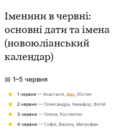
Іменини в червні:
основні дати та імена
(новоюліанський
календар)
📅 1–5 червня
1 червня
— Анастасія,
Іван
, Юстин
2 червня
— Олександра, Никифор, Фотій
3 червня
— Олена, Костянтин
4 червня
— Софія, Василь, Митрофан