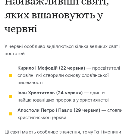
Найважливіші святі,
яких вшановують у
червні
У червні особливо виділяються кілька великих свят і
постатей:
Кирило і Мефодій (22 червня)
— просвітителі
слов’ян, які створили основу слов’янської
писемності
Іван Хреститель (24 червня)
— один із
найшанованіших пророків у християнстві
Апостоли Петро і Павло (29 червня)
— стовпи
християнської церкви
Ці святі мають особливе значення, тому їхні іменини