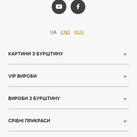
UA
ENG
RUS
КАРТИНИ З БУРШТИНУ
Православні ікони
Іменні ікони
VIP ВИРОБИ
Католицькі ікони
Сувеніри
Панно
Ікони з пластин
ВИРОБИ З БУРШТИНУ
Портрет
Лампи
Намисто з бурштину
Пейзаж
Браслети
СРІБНІ ПРИКРАСИ
Натюрморт
Броші
Мисливська тема
Сережки з бурштином