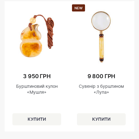
NEW
3 950 ГРН
9 800 ГРН
Бурштиновий кулон
Сувенір з бурштином
«Мушля»
«Лупа»