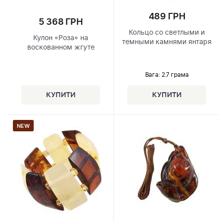
489 ГРН
5 368 ГРН
Кольцо со светлыми и
Кулон «Роза» на
темными камнями янтаря
воскованном жгуте
Вага: 2.7 грама
NEW