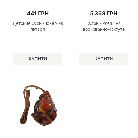
441 ГРН
5 368 ГРН
Детские бусы-чокер из
Кулон «Роза» на
янтаря
воскованном жгуте