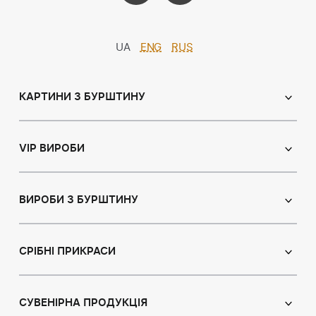
UA
ENG
RUS
КАРТИНИ З БУРШТИНУ
Православні ікони
Іменні ікони
VIP ВИРОБИ
Католицькі ікони
Сувеніри
Панно
Ікони з пластин
ВИРОБИ З БУРШТИНУ
Портрет
Лампи
Намисто з бурштину
Пейзаж
Браслети
СРІБНІ ПРИКРАСИ
Натюрморт
Броші
Мисливська тема
Сережки з бурштином
Підвіски
Картини з тваринами
Підвіски
СУВЕНІРНА ПРОДУКЦІЯ
Чотки