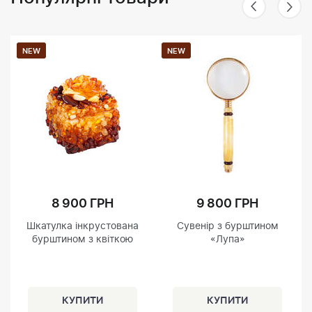
NEW
NEW
8 900 ГРН
9 800 ГРН
Шкатулка інкрустована
Сувенір з бурштином
бурштином з квіткою
«Лупа»