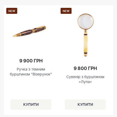
NEW
NEW
9 900 ГРН
9 800 ГРН
Ручка з темним
бурштином "Візерунок"
Сувенір з бурштином
«Лупа»