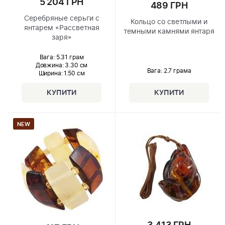
5 204 ГРН
489 ГРН
Серебряные серьги с
Кольцо со светлыми и
янтарем «Рассветная
темными камнями янтаря
заря»
Вага: 5.31 грам
Довжина:
3.30 см
Вага: 2.7 грама
Ширина
: 1.50 см
NEW