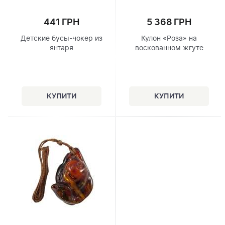
441 ГРН
5 368 ГРН
Детские бусы-чокер из
Кулон «Роза» на
янтаря
воскованном жгуте