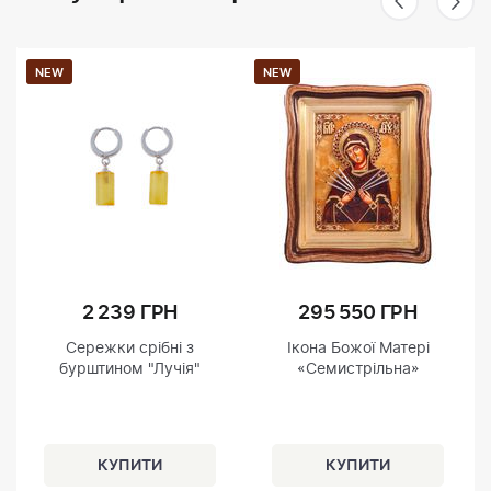
NEW
NEW
2 239 ГРН
295 550 ГРН
Сережки срібні з
Ікона Божої Матері
бурштином "Лучія"
«Семистрільна»