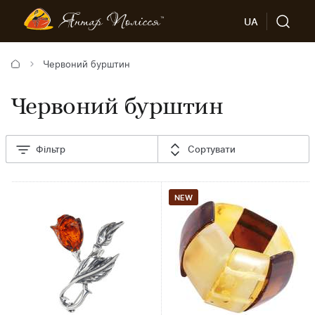
UA
Червоний бурштин
Червоний бурштин
Фільтр
Сортувати
NEW