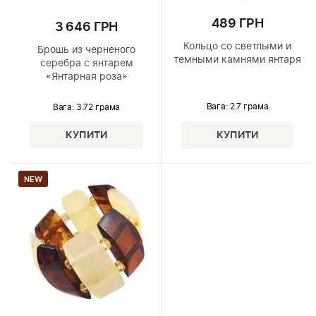
489 ГРН
3 646 ГРН
Кольцо со светлыми и
Брошь из черненого
темными камнями янтаря
серебра с янтарем
«Янтарная роза»
Вага: 2.7 грама
Вага: 3.72 грама
NEW