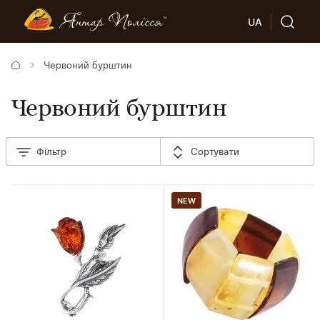
UA
Червоний бурштин
Червоний бурштин
Фільтр
Сортувати
NEW