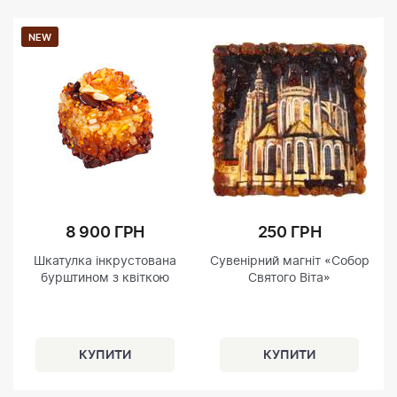
NEW
8 900 ГРН
250 ГРН
Шкатулка інкрустована
Сувенірний магніт «Собор
бурштином з квіткою
Святого Віта»