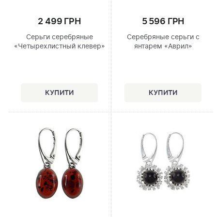
2 499 ГРН
5 596 ГРН
Серьги серебряные
Серебряные серьги с
«Четырехлистный клевер»
янтарем «Аврил»