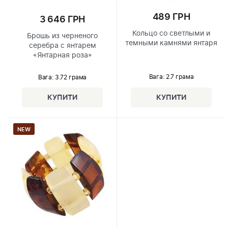
489 ГРН
3 646 ГРН
Кольцо со светлыми и
Брошь из черненого
темными камнями янтаря
серебра с янтарем
«Янтарная роза»
Вага: 2.7 грама
Вага: 3.72 грама
NEW