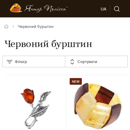
UA
Червоний бурштин
Червоний бурштин
Фільтр
Сортувати
NEW