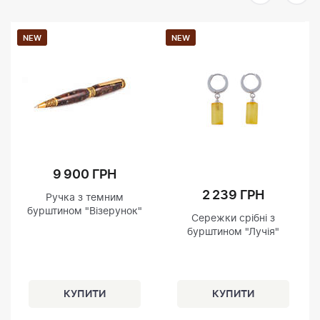
NEW
NEW
9 900 ГРН
2 239 ГРН
Ручка з темним
бурштином "Візерунок"
Сережки срібні з
бурштином "Лучія"