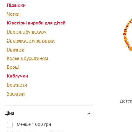
Підвіски
Чотки
Ювелірні вироби для дітей
Персні з бурштину
Сережки з бурштином
Підвіски
Колье з бурштином
Броші
Каблучки
Браслети
Запонки
Детск
Ціна
Менше 1 000 грн