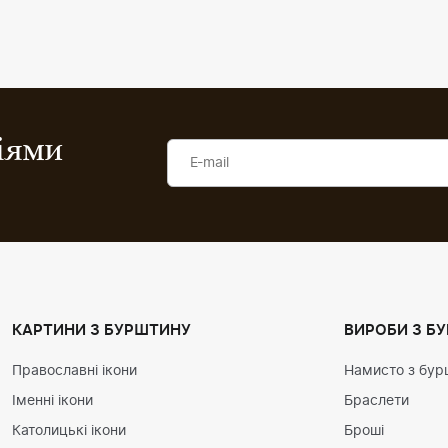
ціями
КАРТИНИ З БУРШТИНУ
ВИРОБИ З Б
Православні ікони
Намисто з бур
Іменні ікони
Браслети
Католицькі ікони
Броші