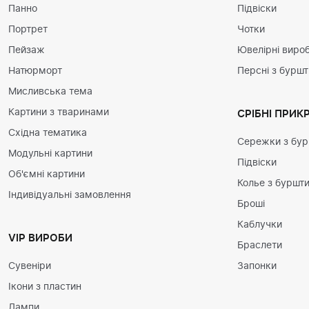
Панно
Підвіски
Портрет
Чотки
Пейзаж
Ювелірні вироб
Натюрморт
Персні з бурш
Мисливська тема
Картини з тваринами
СРІБНІ ПРИК
Східна тематика
Сережки з бу
Модульні картини
Підвіски
Об'ємні картини
Колье з буршт
Індивідуальні замовлення
Броші
Каблучки
VIP ВИРОБИ
Браслети
Сувеніри
Запонки
Ікони з пластин
Лампи