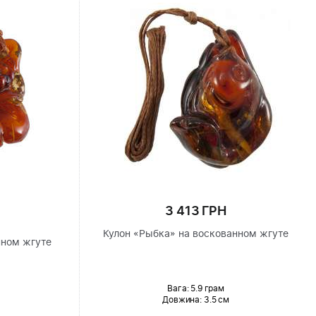
3 413 ГРН
Кулон «Рыбка» на воскованном жгуте
нном жгуте
Вага: 5.9 грам
Довжина:
3.5 см