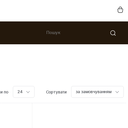
24
за замовчуванням
и по
Сортувати