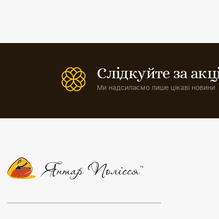
Слідкуйте за ак
Ми надсилаємо лише цікаві новини