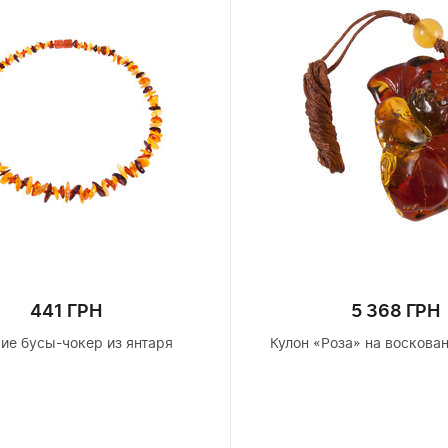
441 ГРН
5 368 ГРН
ие бусы-чокер из янтаря
Кулон «Роза» на воскова