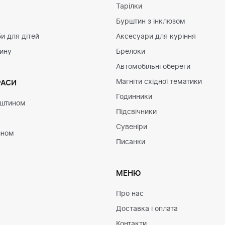
Тарілки
Бурштин з інклюзом
и для дітей
Аксесуари для куріння
тину
Брелоки
Автомобільні обереги
Магніти східної тематики
РАСИ
Годинники
рштином
Підсвічники
Сувеніри
ином
Писанки
МЕНЮ
Про нас
Доставка і оплата
Контакти