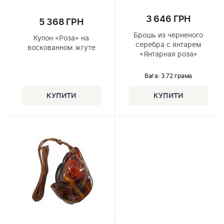
3 646 ГРН
5 368 ГРН
Брошь из черненого
Кулон «Роза» на
серебра с янтарем
воскованном жгуте
«Янтарная роза»
Вага: 3.72 грама