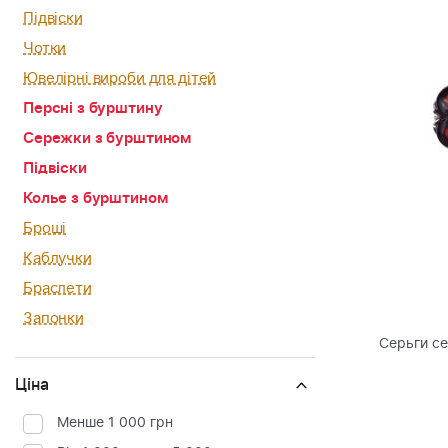
Підвіски
Чотки
Ювелірні вироби для дітей
Персні з бурштину
Сережки з бурштином
Підвіски
Колье з бурштином
Броші
Каблучки
Браслети
Запонки
Серьги с
Ціна
Менше 1 000 грн