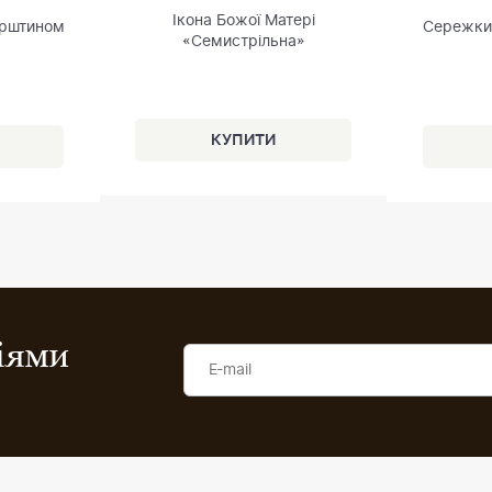
Ікона Божої Матері
урштином
Сережки 
«Семистрільна»
ціями