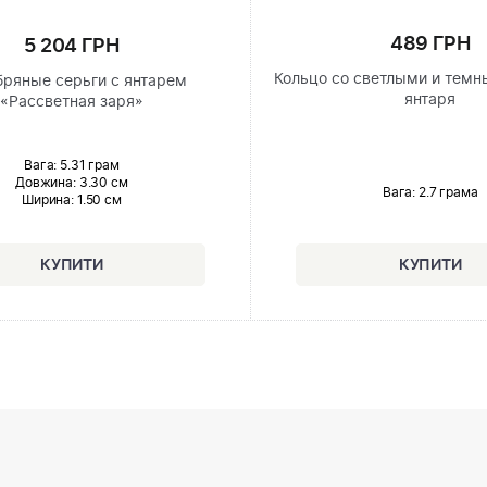
489 ГРН
5 204 ГРН
Кольцо со светлыми и тем
ряные серьги с янтарем
янтаря
«Рассветная заря»
Вага: 5.31 грам
Довжина:
3.30 см
Вага: 2.7 грама
Ширина
: 1.50 см