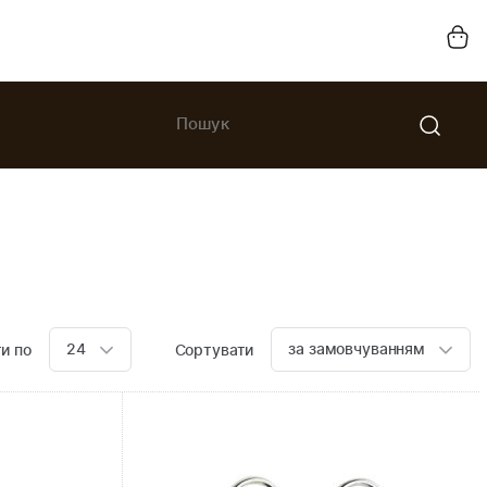
24
за замовчуванням
и по
Сортувати