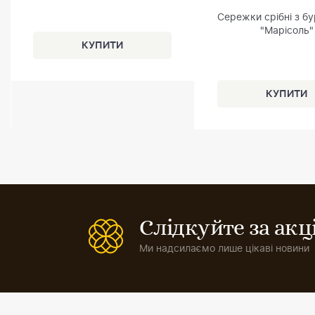
Сережки срібні з б
"Марісоль"
Слідкуйте за ак
Ми надсилаємо лише цікаві новини