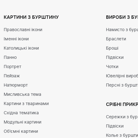
КАРТИНИ З БУРШТИНУ
ВИРОБИ З Б
Православні ікони
Намисто з бур
Іменні ікони
Браслети
Католицькі ікони
Броші
Панно
Підвіски
Портрет
Чотки
Пейзаж
Ювелірні вироб
Натюрморт
Персні з бурш
Мисливська тема
Картини з тваринами
СРІБНІ ПРИК
Східна тематика
Сережки з бу
Модульні картини
Підвіски
Об'ємні картини
Колье з буршт