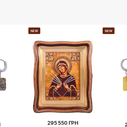
NEW
NEW
295 550 ГРН
Н