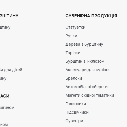
УРШТИНУ
СУВЕНІРНА ПРОДУКЦІЯ
штину
Статуетки
Ручки
Дерева з бурштину
Тарілки
Бурштин з інклюзом
и для дітей
Аксесуари для куріння
тину
Брелоки
Автомобільні обереги
Магніти східної тематики
РАСИ
Годинники
рштином
Підсвічники
Сувеніри
ином