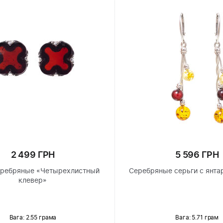
2 499 ГРН
5 596 ГРН
еребряные «Четырехлистный
Серебряные серьги с янта
клевер»
Вага: 2.55 грама
Вага: 5.71 грам