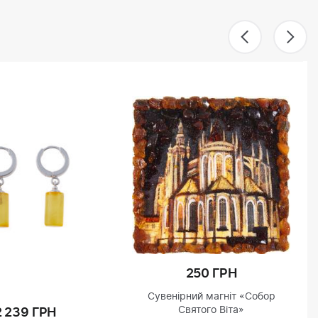
250 ГРН
Сувенірний магніт «Собор
Святого Віта»
2 239 ГРН