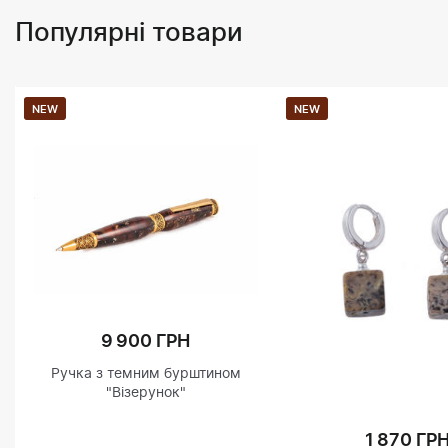
Популярні товари
NEW
NEW
9 900 ГРН
Ручка з темним бурштином
"Візерунок"
1 870 ГР