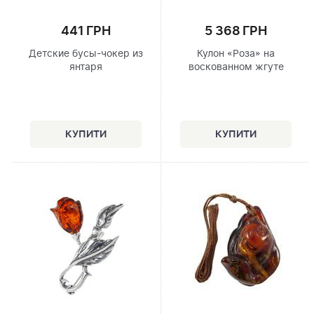
441 ГРН
5 368 ГРН
Детские бусы-чокер из
Кулон «Роза» на
янтаря
воскованном жгуте