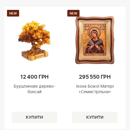
NEW
NEW
12 400 ГРН
295 550 ГРН
Бурштинове дерево-
Ікона Божої Матері
бонсай
«Семистрільна»