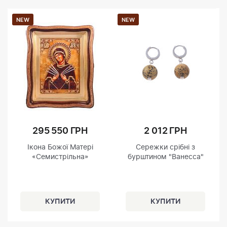
NEW
NEW
295 550 ГРН
2 012 ГРН
Ікона Божої Матері
Сережки срібні з
«Семистрільна»
бурштином "Ванесса"