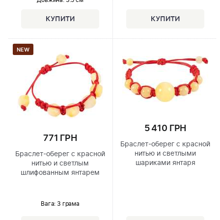
Довжина:
3.5 см
NEW
5 410 ГРН
771 ГРН
Браслет-оберег с красной
нитью и светлыми
Браслет-оберег с красной
шариками янтаря
нитью и светлым
шлифованным янтарем
Вага: 3 грама