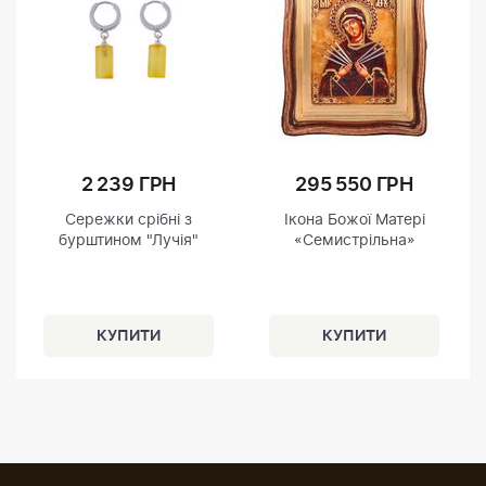
2 239 ГРН
295 550 ГРН
Сережки срібні з
Ікона Божої Матері
бурштином "Лучія"
«Семистрільна»