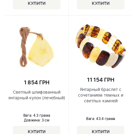
11 154 ГРН
1 854 ГРН
Янтарный браслет с
Светлый шлифованный
сочетанием темных и
янтарный кулон (лечебный)
светлых камней
Вага: 4.3 грама
Вага: 43.4 грама
Довжина:
3 см