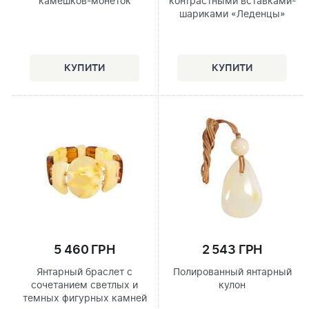
камешков-монеток
контрастными вставками-
шариками «Леденцы»
5 460 ГРН
2 543 ГРН
Янтарный браслет с
Полированный янтарный
сочетанием светлых и
кулон
темных фигурных камней