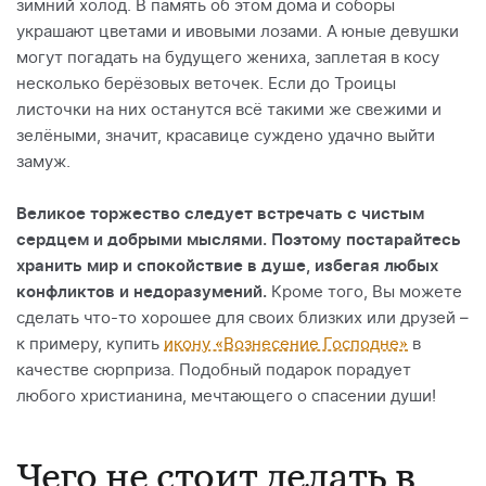
зимний холод. В память об этом дома и соборы
украшают цветами и ивовыми лозами. А юные девушки
могут погадать на будущего жениха, заплетая в косу
несколько берёзовых веточек. Если до Троицы
листочки на них останутся всё такими же свежими и
зелёными, значит, красавице суждено удачно выйти
замуж.
Великое торжество следует встречать с чистым
сердцем и добрыми мыслями. Поэтому постарайтесь
хранить мир и спокойствие в душе, избегая любых
конфликтов и недоразумений.
Кроме того, Вы можете
сделать что-то хорошее для своих близких или друзей –
к примеру, купить
икону «Вознесение Господне»
в
качестве сюрприза. Подобный подарок порадует
любого христианина, мечтающего о спасении души!
Чего не стоит делать в