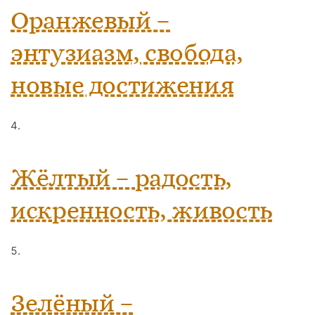
Оранжевый –
энтузиазм, свобода,
новые достижения
Жёлтый – радость,
искренность, живость
Зелёный –