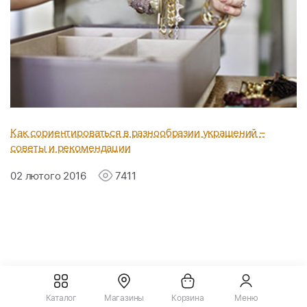
Как сориентироваться в разнообразии украшений –
советы и рекомендации
02 лютого 2016
7411
Следите за акциями
Каталог
Магазины
Корзина
Меню