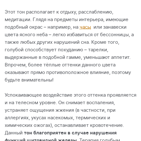
Этот тон располагает к отдыху, расслаблению,
медитации. Глядя на предметы интерьера, имеющие
подобный окрас – например, на
часы
или занавески
цвета ясного неба – легко избавиться от бессонницы, а
также любых других нарушений сна. Кроме того,
голубой способствует похуданию – тарелки,
выдержанные в подобной гамме, уменьшают аппетит.
Впрочем, более тёплые оттенки данного цвета
оказывают прямо противоположное влияние, поэтому
будьте внимательны!
Успокаивающее воздействие этого оттенка проявляется
и на телесном уровне. Он снимает воспаления,
устраняет ощущения жжения (в частности, при
аллергиях, укусах насекомых, термических и
химических ожогах), останавливает кровотечение.
Данный
тон благоприятен в случае нарушения
функций щитовидной железы
. Терапия голубым