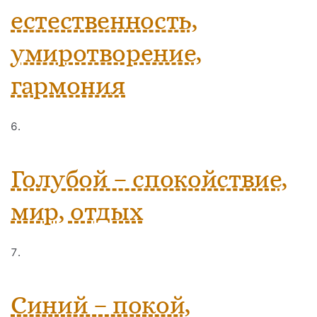
естественность,
умиротворение,
гармония
Голубой – спокойствие,
мир, отдых
Синий – покой,