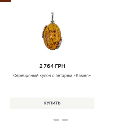
2 166 ГРН
Сережки-пусеты из серебра «Четырехлистн
клевер»
»