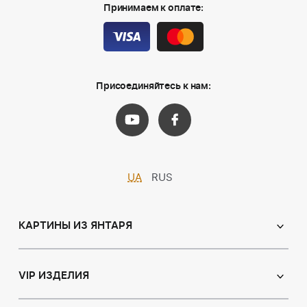
Принимаем к оплате:
Присоединяйтесь к нам:
UA
RUS
КАРТИНЫ ИЗ ЯНТАРЯ
Православные иконы
Именные иконы
VIP ИЗДЕЛИЯ
Католические иконы
Сувениры