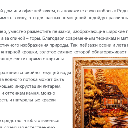
й дом или офис пейзажем, вы покажите свою любовь к Родн
 иметь в виду, что для разных помещений подойдут различ
мер, уместно разместить пейзажи, изображающие широкие п
, а за спиной – горы. Благодаря современным техникам и м
стичного изображения природы. Так, пейзажи осени и лета
янтарной крошки, золотое сияние которой облагораживает
солнце светит прямо с картины.
бражения спокойно текущей воды
ота водного потока может быть
мощью инкрустации янтарем.
 и оттенкам камня, можно
ость и натуральные краски
е средство, чтобы отвлечься
я, созерцая естественную