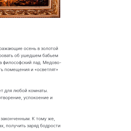
бражающие осень в золотой
ировать об ушедшем бабьем
на философский лад. Медово-
ть помещения и «осветлят»
ет для любой комнаты.
отворение, успокоение и
 законченным. К тому же,
х, получить заряд бодрости