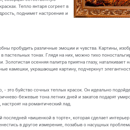
красках. Тепло янтаря согреет в
дрость, поднимет настроение и
бны пробудить различные эмоции и чувства. Картины, изо
 в пастельных тонах. Глядя на них, можно тихо поностальг
и. Золотистая осенняя палитра приятна глазу, наталкивает 
ные камешки, украшающие картину, подчеркнут элегантнос
 - это буйство сочных теплых красок. Он идеально подойд
ричнево-бежевые тона летних дней и закатов подарят умир
, настроят на романтический лад.
ой последней «вишенкой в торте», которая сделает интерьер
нестись в другое измерение, позабыв о насущных проблема