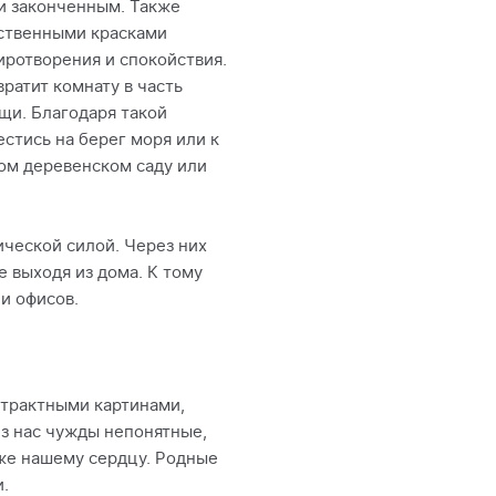
и законченным. Также
ественными красками
иротворения и спокойствия.
ратит комнату в часть
щи. Благодаря такой
стись на берег моря или к
ом деревенском саду или
ческой силой. Через них
 выходя из дома. К тому
и офисов.
страктными картинами,
з нас чужды непонятные,
иже нашему сердцу. Родные
.