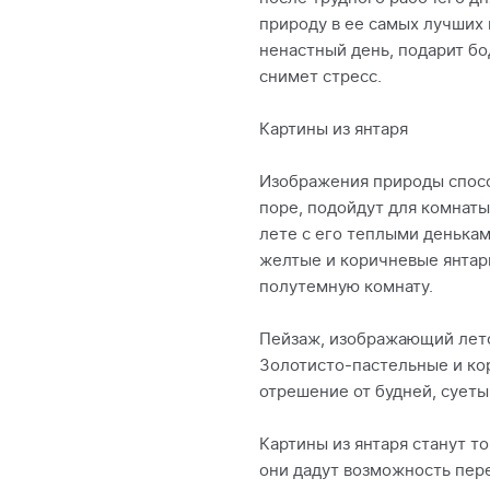
природу в ее самых лучших 
ненастный день, подарит бо
снимет стресс.
Картины из янтаря
Изображения природы спосо
поре, подойдут для комнаты
лете с его теплыми денькам
желтые и коричневые янтар
полутемную комнату.
Пейзаж, изображающий лето,
Золотисто-пастельные и ко
отрешение от будней, суеты
Картины из янтаря станут т
они дадут возможность пере