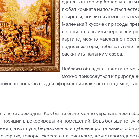
сделать интерьер более уютным 
любая комната наполниться ест
природы, появится атмосфера ум
Маленький кусочек природы прев
лесной поляны или березовой ро
картине, можно мысленно перене
подножью горы, побывать в уютн
раскинуть палатку у озера.
Пейзажи обладают поистине маги
можно прикоснуться к природе не
можно использовать для оформления как частных домов, так 
ь не старомодны. Как бы ни было модно украшать дома аб
 позиции в декорировании помещений. Ведь большинству и
ения, а вот луга, березовые или дубовые рощи намного бл
 корнях, говорят скорее о патриотизме, чем старомодности