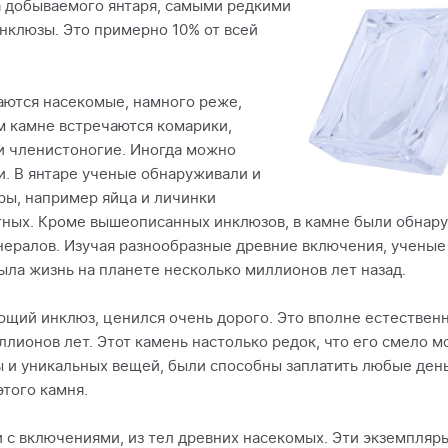
а добываемого янтаря, самыми редкими
нклюзы. Это примерно 10% от всей
аются насекомые, намного реже,
м камне встречаются комарики,
 членистоногие. Иногда можно
и. В янтаре ученые обнаруживали и
ры, например яйца и личинки
ных. Кроме вышеописанных инклюзов, в камне были обнар
инералов. Изучая разнообразные древние включения, учены
ыла жизнь на планете несколько миллионов лет назад.
ющий инклюз, ценился очень дорого. Это вполне естественн
лионов лет. Этот камень настолько редок, что его смело м
и уникальных вещей, были способны заплатить любые деньг
того камня.
и с включениями, из тел древних насекомых. Эти экземпляр