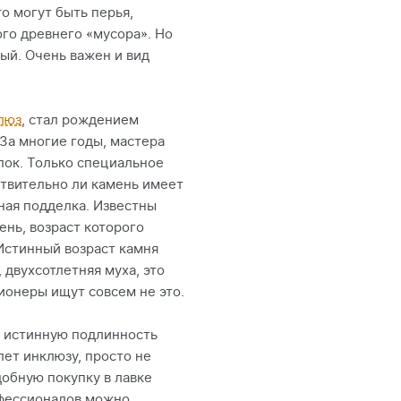
о могут быть перья,
ого древнего «мусора». Но
ый. Очень важен и вид
люз
, стал рождением
За многие годы, мастера
лок. Только специальное
твительно ли камень имеет
ная подделка. Известны
ень, возраст которого
Истинный возраст камня
 двухсотлетняя муха, это
ионеры ищут совсем не это.
 истинную подлинность
 лет инклюзу, просто не
добную покупку в лавке
офессионалов можно