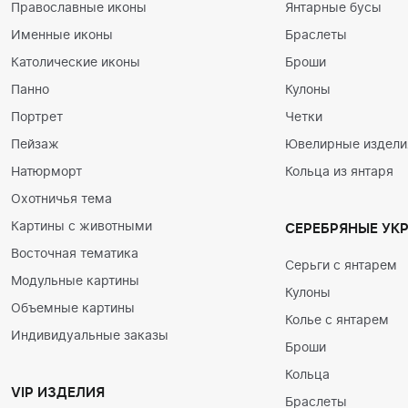
Православные иконы
Янтарные бусы
Именные иконы
Браслеты
Католические иконы
Броши
Панно
Кулоны
Портрет
Четки
Пейзаж
Ювелирные изделия
Натюрморт
Кольца из янтаря
Охотничья тема
Картины с животными
СЕРЕБРЯНЫЕ УК
Восточная тематика
Серьги с янтарем
Модульные картины
Кулоны
Объемные картины
Колье с янтарем
Индивидуальные заказы
Броши
Кольца
VIP ИЗДЕЛИЯ
Браслеты