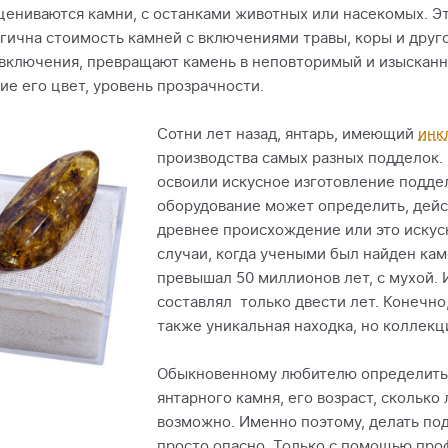
ениваются камни, с останками животных или насекомых. Эт
гична стоимость камней с включениями травы, коры и друг
 включения, превращают камень в неповторимый и изысканн
ие его цвет, уровень прозрачности.
Сотни лет назад, янтарь, имеющий
инк
производства самых разных подделок. 
освоили искусное изготовление подде
оборудование может определить, дейс
древнее происхождение или это искус
случаи, когда учеными был найден кам
превышал 50 миллионов лет, с мухой. 
составлял только двести лет. Конечно,
также уникальная находка, но коллекц
Обыкновенному любителю определить
янтарного камня, его возраст, сколько
возможно. Именно поэтому, делать по
просто опасно. Только с помощью пр