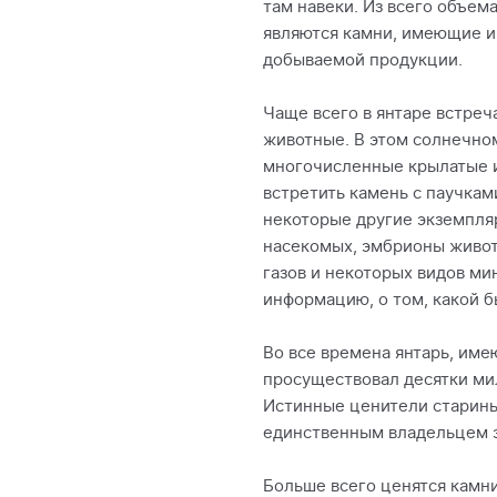
там навеки. Из всего объем
являются камни, имеющие и
добываемой продукции.
Чаще всего в янтаре встреч
животные. В этом солнечно
многочисленные крылатые и
встретить камень с паучкам
некоторые другие экземпля
насекомых, эмбрионы живот
газов и некоторых видов м
информацию, о том, какой б
Во все времена янтарь, име
просуществовал десятки мил
Истинные ценители старины 
единственным владельцем э
Больше всего ценятся камн