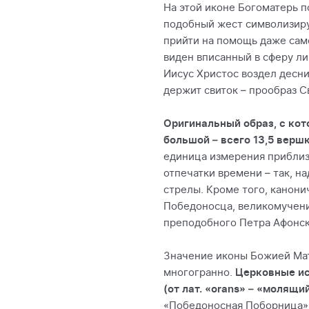
На этой иконе Богоматерь п
подобный жест символизиру
прийти на помощь даже сам
виден вписанный в сферу л
Иисус Христос воздел десни
держит свиток – прообраз С
Оригинальный образ, с кот
большой – всего 13,5 вершк
единица измерения приблизи
отпечатки времени – так, н
стрелы. Кроме того, канон
Победоносца, великомученик
преподобного Петра Афонск
Значение иконы Божией Ма
многогранно.
Церковные ис
(от лат. «orans» – «молящи
«Победоносная Поборница».