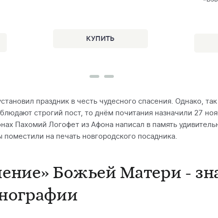
установил праздник в честь чудесного спасения. Однако, так
блюдают строгий пост, то днём почитания назначили 27 но
онах Пахомий Логофет из Афона написал в память удивительн
 поместили на печать новгородского посадника.
ение» Божьей Матери - зн
онографии