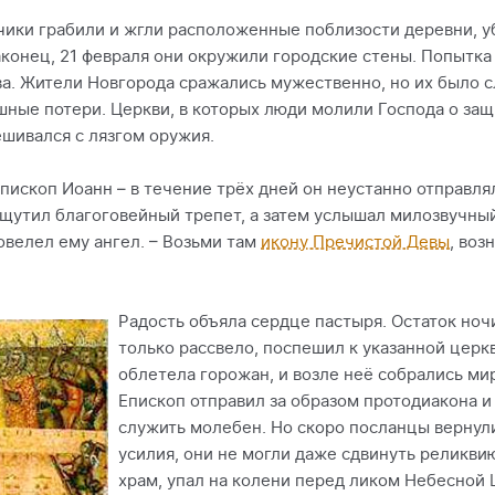
чики грабили и жгли расположенные поблизости деревни, у
аконец, 21 февраля они окружили городские стены. Попытка
тва. Жители Новгорода сражались мужественно, но их было 
ые потери. Церкви, в которых люди молили Господа о защи
ешивался с лязгом оружия.
пископ Иоанн – в течение трёх дней он неустанно отправля
утил благоговейный трепет, а затем услышал милозвучный 
повелел ему ангел. – Возьми там
икону Пречистой Девы
, воз
Радость объяла сердце пастыря. Остаток ночи
только рассвело, поспешил к указанной церк
облетела горожан, и возле неё собрались ми
Епископ отправил за образом протодиакона и 
служить молебен. Но скоро посланцы вернули
усилия, они не могли даже сдвинуть реликви
храм, упал на колени перед ликом Небесной 