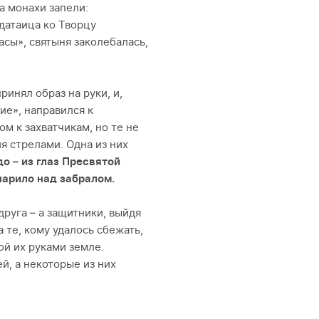
а монахи запели:
датаица ко Творцу
сы», святыня заколебалась,
инял образ на руки, и,
ие», направился к
м к захватчикам, но те не
я стрелами. Одна из них
о – из глаз Пресвятой
парило над забралом.
друга – а защитники, выйдя
а те, кому удалось сбежать,
ой их руками земле.
й, а некоторые из них