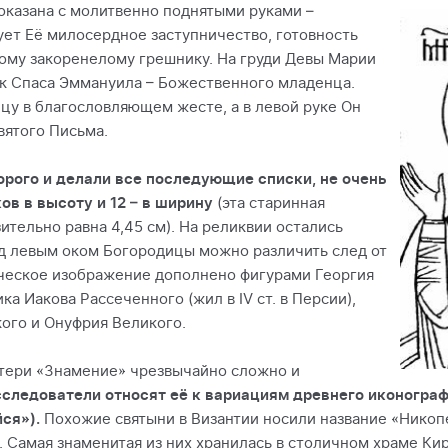
оказана с молитвенно поднятыми руками –
ет Её милосердное заступничество, готовность
ому закоренелому грешнику. На груди Девы Марии
ик Спаса Эммануила – Божественного младенца.
цу в благословляющем жесте, а в левой руке Он
вятого Письма.
орого и делали все последующие списки, не очень
ов в высоту и 12 – в ширину
(эта старинная
тельно равна 4,45 см). На реликвии остались
ад левым оком Богородицы можно различить след от
ическое изображение дополнено фигурами Георгия
а Иакова Рассеченного (жил в IV ст. в Персии),
ого и Онуфрия Великого.
тери «Знамение» чрезвычайно сложно и
следователи относят её к вариациям древнего иконогра
йся»).
Похожие святыни в Византии носили название «Никоп
 Самая знаменитая из них хранилась в столичном храме Кир