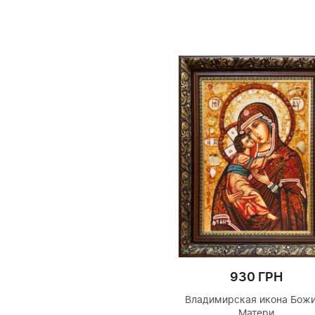
930 ГРН
930 ГРН
Икона Божией Матери
димирская икона Божией
«Семистрельная»
Матери