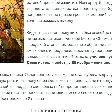
истовой просьбой защитить Новгород. И, когд
«Предстательница христиан непостыдная, Хо
непреложная, не презри грешных молений гла
точно стремясь к выходу.
Видя это, священнослужитель благоговейно пр
читая акафист иконе Божией Матери «Знамен
городской стене. Там реликвию обратили лико
смягчились и продолжили осыпать укреплени
вонзилась и в святыню. И тогда
случилось чуд
Девы истекли слёзы, а Её изображение вос
азила паника. Ослеплённые ужасом, они стали убивать друг 
жую рать и наголову её разбили. Часть воинов увели в плен, 
зней и голода, не способные найти пропитание на выжженн
еликий пост эти несчастные питались мясом своих же лошаде
 бесценок – по 2 ногаты.
Популярные товары