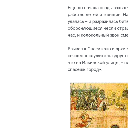
Ещё до начала осады захват
рабство детей и женщин. Н
удалась – и разразилась би
обороняющиеся несли страшн
час, и колокольный звон см
Взывал к Спасителю и архие
священнослужитель вдруг ощ
что на Ильинской улице, – 
спасёшь город».