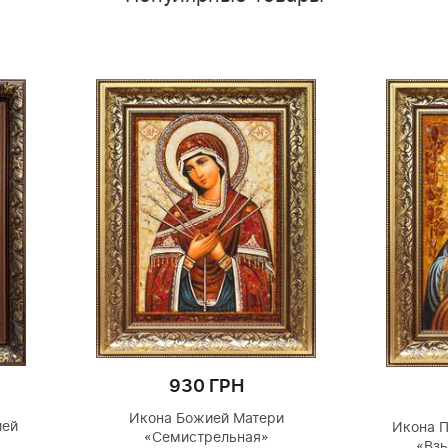
Икона 
ес
930 ГРН
Икона Пресвятой Богородицы
«Взыскание погибших»