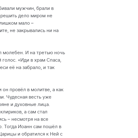
бивали мужчин, брали в
 решить дело миром не
слишком мало –
те, не закрывались ни на
л молебен. И на третью ночь
голос. «Иди в храм Спаса,
неси её на забрало, и так
 он провёл в молитве, а как
ви. Чудесная весть уже
ряне и духовные лица.
клириков, а сам стал
сь – несмотря на все
ю. Тогда Иоанн сам пошёл в
Царицы и обратился к Ней с