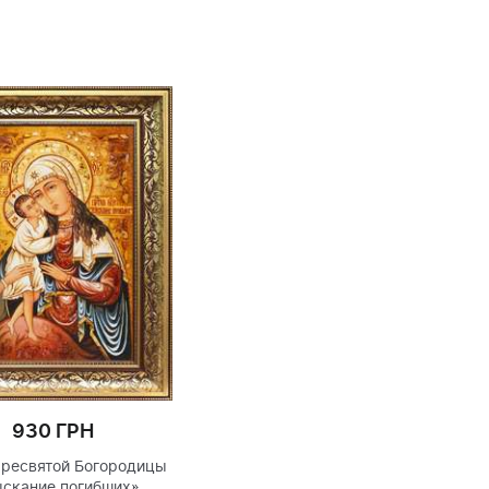
930 ГРН
930 ГРН
Богородицы «Достойно
Икона Богородицы «Аз есмь с
ть» («Милующая»)
вами, и никтоже на вы»
(Леушинская)