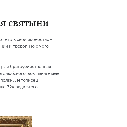
ия святыни
т его в свой иконостас –
аний и тревог. Но с чего
ицы и братоубийственная
Боголюбского, возглавляемые
 полки. Летописец
яше 72» ради этого