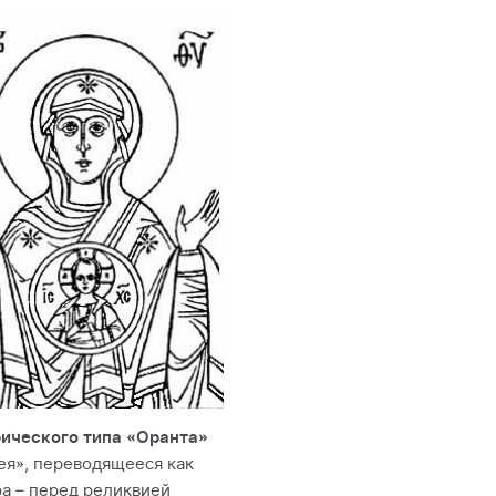
фического типа «Оранта»
ея», переводящееся как
а – перед реликвией