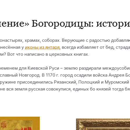
ение» Богородицы: истор
монастырях, храмах, соборах. Верующие с радостью добавляю
знесённая у
иконы из янтаря
, всегда избавляет от бед, страд
и? Вот что написано в церковных книгах.
 временем для Киевской Руси – землю раздирали междоусоб
и славный Новгород. В 1170 г. город осадили войска Андрея 
дружине присоединились Рязанский, Полоцкий и Муромский
не вся земля русская совокупися, единых бо князей тогда б