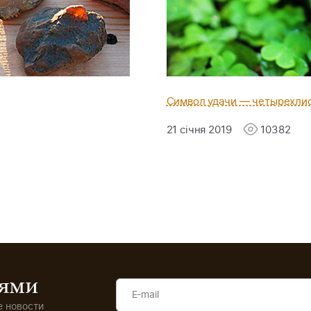
Символ удачи — четырехли
21 січня 2019
10382
иями
 новости