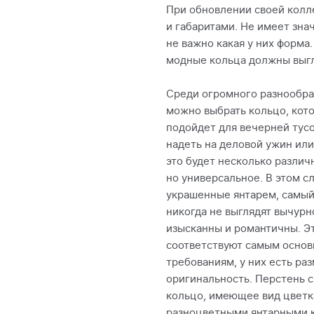
При обновлении своей колл
и габаритами. Не имеет зна
не важно какая у них форма
модные кольца должны выгл
Среди огромного разнообра
можно выбрать кольцо, кот
подойдет для вечерней тус
надеть на деловой ужин или
это будет несколько различ
но универсальное. В этом с
украшенные янтарем, самый
никогда не выглядят вычурн
изысканны и романтичны. Э
соответствуют самым осно
требованиям, у них есть раз
оригинальность. Перстень 
кольцо, имеющее вид цветк
разноцветными янтарными к