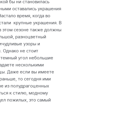
кой бы ни становилась
рными оставались украшения
астало время, когда во
стали крупные украшения. В
 в этом сезоне также должны
льшой, разноцветный
ичудливые узоры и
. Однако не стоит
в темный угол небольшие
ладаете несколькими
цы. Даже если вы имеете
раньше, то сегодня ими
ые из полудрагоценных
ться к стилю, модному
дел пожилых, это самый