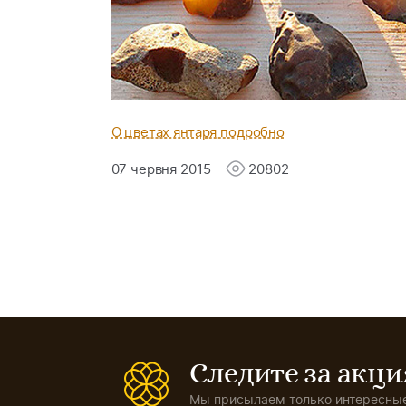
О цветах янтаря подробно
07 червня 2015
20802
Следите за акц
Мы присылаем только интересные