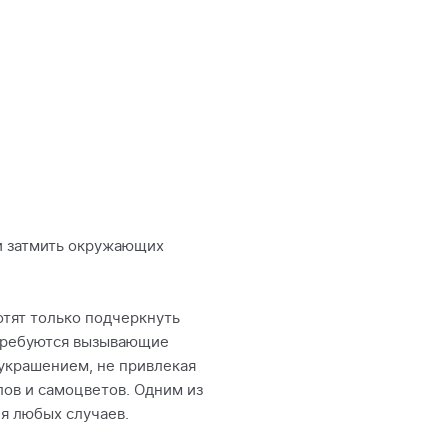
и затмить окружающих
отят только подчеркнуть
 требуются вызывающие
украшением, не привлекая
лов и самоцветов. Одним из
для любых случаев.