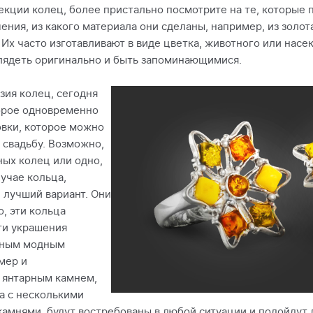
екции колец, более пристально посмотрите на те, которые 
чения, из какого материала они сделаны, например, из золо
. Их часто изготавливают в виде цветка, животного или нас
ядеть оригинально и быть запоминающимися.
зия колец, сегодня
орое одновременно
овки, которое можно
 свадьбу. Возможно,
ных колец или одно,
лучае кольца,
 лучший вариант. Они
о, эти кольца
ти украшения
вным модным
мер и
с янтарным камнем,
а с несколькими
амнями, будут востребованы в любой ситуации и подойдут