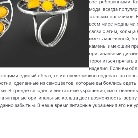
востребованными. Ка
мода, всегда популя
женских пальчиков. Н
всем мире модными 
связи с этим, кольца
иметь массивный, бо
камень, имеющий пр
оригинальный дизайн
торопиться прятать 
изделия. Если вы об
ающими единый образ, то их также можно надевать на паль
тни, сделанные из самоцветов, которые вы боялись одеть 
ки. В тренде сегодня и винтажные украшения, изготовленн
на янтарные оригинальные кольца дает возможность верну
вданно забытым. В наше время янтарные украшения это не у