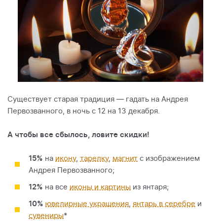
Существует старая традиция — гадать на Андрея
Первозванного, в ночь с 12 на 13 декабря.
А чтобы все сбылось, ловите скидки!
15%
на
икону
,
тарелку
,
магнит
с изображением
Андрея Первозванного;
12%
на все
иконы и картины
из янтаря;
10%
ювелирные украшения
,
янтарь в серебре
и
сувениры
*