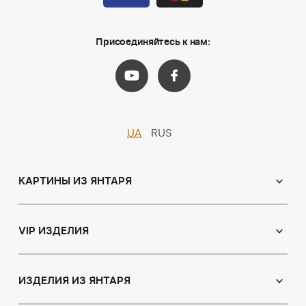
Присоединяйтесь к нам:
UA
RUS
КАРТИНЫ ИЗ ЯНТАРЯ
Православные иконы
Именные иконы
VIP ИЗДЕЛИЯ
Католические иконы
Сувениры
Панно
Иконы из пластин
ИЗДЕЛИЯ ИЗ ЯНТАРЯ
Портрет
Лампы