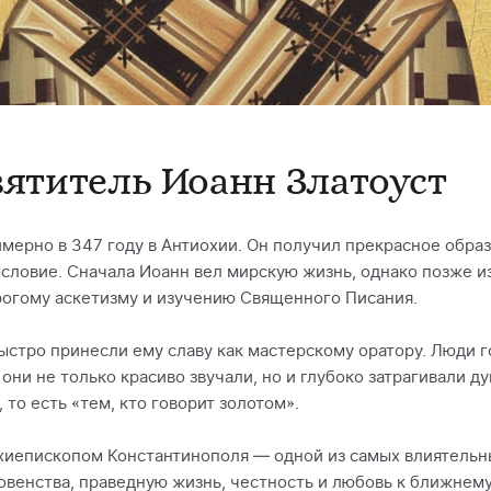
вятитель Иоанн Златоуст
мерно в 347 году в Антиохии. Он получил прекрасное обра
словие. Сначала Иоанн вел мирскую жизнь, однако позже и
рогому аскетизму и изучению Священного Писания.
ыстро принесли ему славу как мастерскому оратору. Люди г
они не только красиво звучали, но и глубоко затрагивали д
, то есть «тем, кто говорит золотом».
хиепископом Константинополя — одной из самых влиятельн
овенства, праведную жизнь, честность и любовь к ближнему