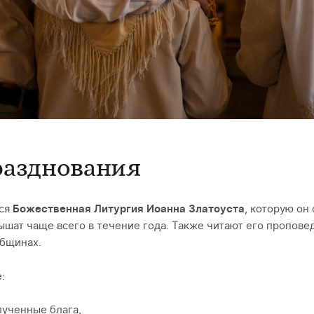
разднования
тся
Божественная Литургия Иоанна Златоуста
, которую он
шат чаще всего в течение года. Также читают его пропове
общинах.
:
лученные блага,