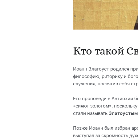
Кто такой С
Иоанн Златоуст родился при
философию, риторику и бого
служения, посвятив себя ст
Его проповеди в Антиохии б
«сияют золотом», поскольку 
стали называть
Златоустым
Позже Иоанн был избран ар
выступал за скромность дух