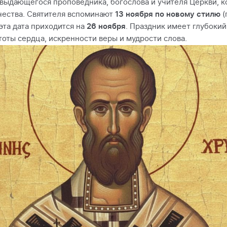
 выдающегося проповедника, богослова и учителя Церкви, 
чества. Святителя вспоминают
13 ноября по новому стилю
(
эта дата приходится на
26 ноября
. Праздник имеет глубоки
оты сердца, искренности веры и мудрости слова.