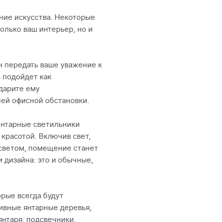
ние искусства. Некоторые
олько ваш интерьер, но и
н передать ваше уважение к
ь подойдет как
одарите ему
чей офисной обстановки.
Янтарные светильники
красотой. Включив свет,
 светом, помещение станет
 дизайна: это и обычные,
рые всегда будут
тивные янтарные деревья,
янтаря, подсвечники,