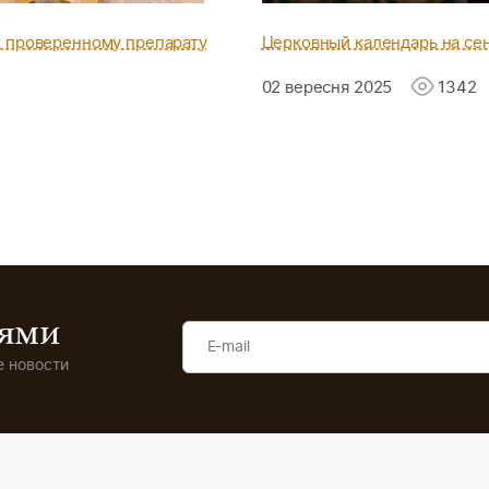
к проверенному препарату
Церковный календарь на сен
02 вересня 2025
1342
иями
 новости