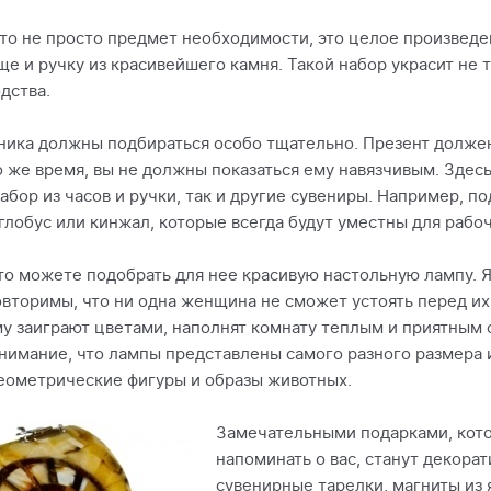
то не просто предмет необходимости, это целое произведе
ще и ручку из красивейшего камня. Такой набор украсит не т
дства.
ника должны подбираться особо тщательно. Презент долже
то же время, вы не должны показаться ему навязчивым. Здес
бор из часов и ручки, так и другие сувениры. Например, п
лобус или кинжал, которые всегда будут уместны для рабо
то можете подобрать для нее красивую настольную лампу. 
вторимы, что ни одна женщина не сможет устоять перед их 
у заиграют цветами, наполнят комнату теплым и приятным
нимание, что лампы представлены самого разного размера и
еометрические фигуры и образы животных.
Замечательными подарками, кото
напоминать о вас, станут декора
сувенирные тарелки, магниты из 