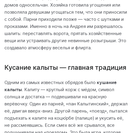
домов односельчан. Хозяйка готовила угощения или
позволяла девушкам угощаться тем, что они приносили
с собой. Парни приходили позже — часто с шутками и
проказами. Именно в ночь на Андрея им разрешалось
шалить: переставлять ворота, прятать хозяйственные
вещи или устраивать другие невинные розыгрыши. Это
создавалo атмосферу веселья и флирта.
Кусание калыты — главная традиция
Одним из самых известных обрядов было
кушание
калыты
. Калиту — круглый корж с мёдом, символ
солнца и достатка — подвешивали на красную
верёвочку. Один из парней, «пан Калытинский», держал
её, двигая вверх-вниз. Другой парень, «поезд», пытался
подъехать к калите на коцю́рбе (палице) и укусить её,
не рассмеявшись. Если смех всё же срывался, все
подшучивали над «поездом». Это была игра, которая