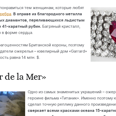
 понравиться тем женщинам, которые любят
еребра
.
В оправе из благородного металла
ных диамантов, переливающихся льдистым
е 41-каратный рубин.
Багряный кристалл,
 в форме сердца.
рагоценностям Британской короны, поэтому
здатели ожерелья – ювелирный дом «Garrard»
ость равна 14 млн. $.
 de la Mer»
Одно из самых знаменитых украшений – оже
героине фильма «Титаник». Именно поэтому 
сделал точную реплику данного произведения
сверкает всеми красками океана 15-каратн