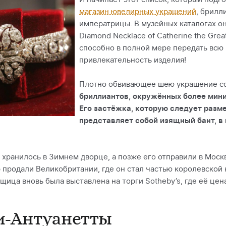
магазин ювелирных украшений
, брилл
императрицы. В музейных каталогах оно
Diamond Necklace of Catherine the Grea
способно в полной мере передать всю 
привлекательность изделия!
Плотно обвивающее шею украшение с
бриллиантов, окружённых более мин
Его застёжка, которую следует раз
представляет собой изящный бант, в
хранилось в Зимнем дворце, а позже его отправили в Моск
р продали Великобритании, где он стал частью королевской
щица вновь была выставлена на торги Sotheby’s, где её цена
и-Антуанетты