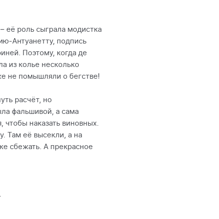
 – её роль сыграла модистка
ию-Антуанетту, подпись
иней. Поэтому, когда де
а из колье несколько
же не помышляли о бегстве!
уть расчёт, но
ыла фальшивой, а сама
, чтобы наказать виновных.
. Там её высекли, а на
ке сбежать. А прекрасное
»