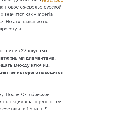
иантовое ожерелье русской
 значится как «Imperial
t». Но это название не
красоту и
остоит из
27 крупных
иатюрными диамантами.
мещать между ключиц,
 центре которого находится
ву. После Октябрьской
 коллекции драгоценностей.
 составила 1,5 млн. $.