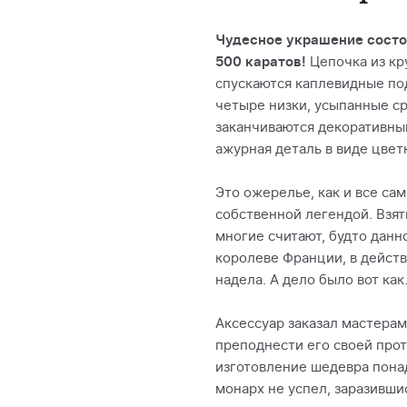
Чудесное украшение состои
500 каратов!
Цепочка из кр
спускаются каплевидные по
четыре низки, усыпанные с
заканчиваются декоративным
ажурная деталь в виде цвет
Это ожерелье, как и все са
собственной легендой. Взять
многие считают, будто дан
королеве Франции, в действ
надела. А дело было вот как
Аксессуар заказал мастера
преподнести его своей прот
изготовление шедевра понад
монарх не успел, заразивши