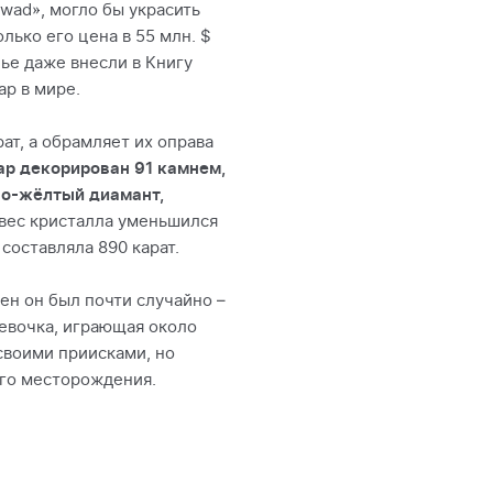
wad», могло бы украсить
олько его цена в 55 млн. $
лье даже внесли в Книгу
ар в мире.
ат, а обрамляет их оправа
р декорирован 91 камнем,
но-жёлтый диамант,
 вес кристалла уменьшился
 составляла 890 карат.
ен он был почти случайно –
девочка, играющая около
своими приисками, но
ого месторождения.