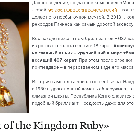
Данное изделие, созданное компанией «Moua
любой
магазин ювелирных украшений
– вот т
делает это несбыточной мечтой. В 2013 г. ко
рекордов Гиннеса как самый дорогой аксессу
Вес находящихся в нём бриллиантов – 637 кар
из розового золота весом в 18 карат.
Аксессуа
но главный из них – крупнейший в мире тём
весящий 407 карат.
При этом после огранки
почти вдвое – в первозданном виде его масса
История самоцвета довольно необычна. Найд
в 1980 г. драгоценный камень обнаружила… 
алмазной шахты. Республика Конго славится 
подобный бриллиант – редкость даже для эт
 of the Kingdom Ruby»