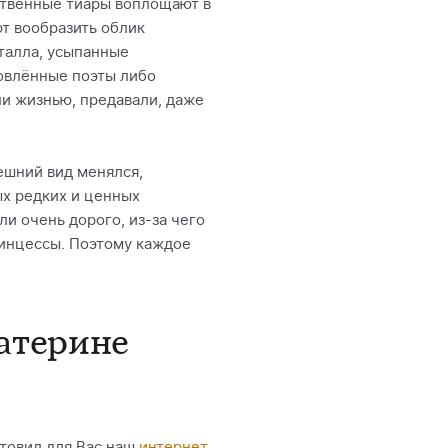
ственные тиары воплощают в
ют вообразить облик
талла, усыпанные
овлённые поэты либо
ли жизнью, предавали, даже
ешний вид менялся,
х редких и ценных
 очень дорого, из-за чего
ринцессы. Поэтому каждое
атерине
отовил для Вас наш
интернет