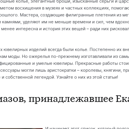
кошные колье, элегантные броши, изысканные серьги и цар
дметом восхищения в музеях и частных коллекциях, помога
рошлого. Мастера, создающие филигранные плетения из ме
камнями, уделяют им не меньше времени и сил, чем вдохн
 менее интересна и история этих вещей – ради них рискова
х ювелирных изделий всегда были колье. Постепенно их вн
нам моды. Но ожерелья по-прежнему изготавливали из самы
фицированные и умелые ювелиры. Прекрасные работы стоили
сессуары могли лишь аристократки – королевы, княгини, п
и собственной легендой. Узнайте о них из этой статьи!
мазов, принадлежавшее Ек
И начинает этот список, который подг