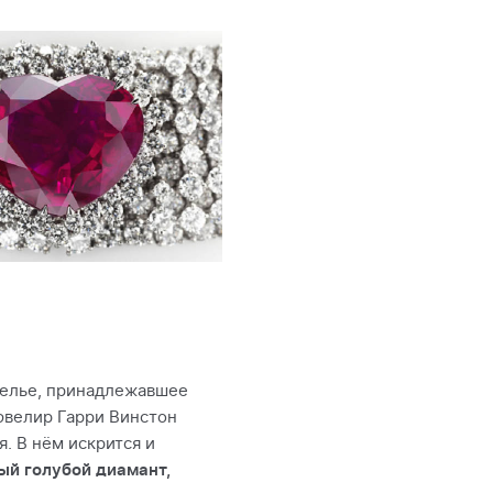
релье, принадлежавшее
ювелир Гарри Винстон
. В нём искрится и
ый голубой диамант,