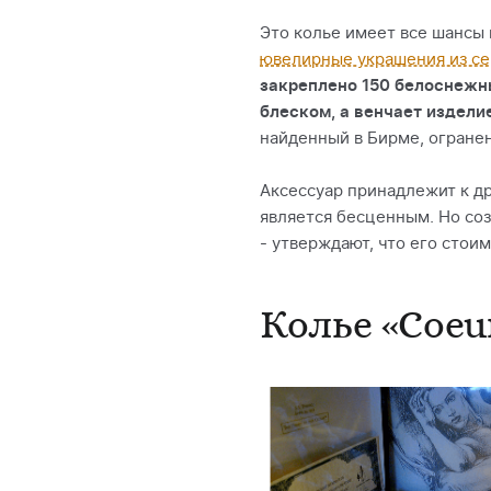
Это колье имеет все шансы
ювелирные украшения из с
закреплено 150 белоснеж
блеском, а венчает издели
найденный в Бирме, огранен
Аксессуар принадлежит к д
является бесценным. Но со
- утверждают, что его стоим
Колье «Coeur