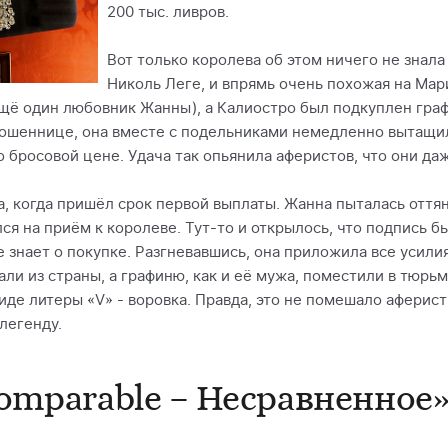
200 тыс. ливров.
Вот только королева об этом ничего не знала
Николь Леге, и впрямь очень похожая на Мар
щё один любовник Жанны), а Калиостро был подкуплен граф
ошеннице, она вместе с подельниками немедленно вытащил
о бросовой цене. Удача так опьянила аферистов, что они да
, когда пришёл срок первой выплаты. Жанна пыталась оттян
ся на приём к королеве. Тут-то и открылось, что подпись б
 знает о покупке. Разгневавшись, она приложила все усилия
ли из страны, а графиню, как и её мужа, поместили в тюрьму
иде литеры «V» - воровка. Правда, это не помешало аферист
легенду.
comparable – Несравненное