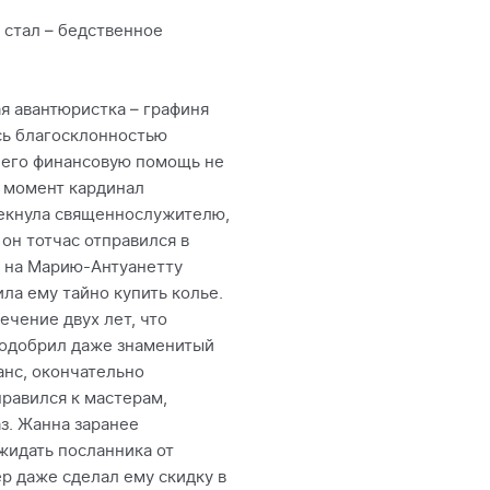
 стал – бедственное
ая авантюристка – графиня
сь благосклонностью
 него финансовую помощь не
от момент кардинал
мекнула священнослужителю,
 он тотчас отправился в
ю на Марию-Антуанетту
ла ему тайно купить колье.
ечение двух лет, что
 одобрил даже знаменитый
анс, окончательно
равился к мастерам,
з. Жанна заранее
ожидать посланника от
ер даже сделал ему скидку в