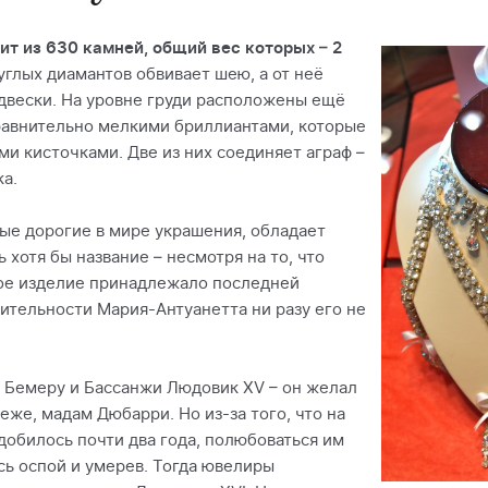
т из 630 камней, общий вес которых – 2
углых диамантов обвивает шею, а от неё
двески. На уровне груди расположены ещё
равнительно мелкими бриллиантами, которые
и кисточками. Две из них соединяет аграф –
ка.
мые дорогие в мире украшения, обладает
 хотя бы название – несмотря на то, что
ное изделие принадлежало последней
ительности Мария-Антуанетта ни разу его не
.
м Бемеру и Бассанжи Людовик XV – он желал
еже, мадам Дюбарри. Но из-за того, что на
обилось почти два года, полюбоваться им
сь оспой и умерев. Тогда ювелиры