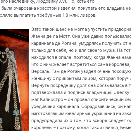
го наследнику, Людовику XVI. Но, хоть его
 была очарована красотой изделия, покупать его владыка не
оляло выплатить требуемые 1,8 млн. ливров.
Зато такой шанс не могла упустить придворн
Жанна де ла Мотт. Она уже давно пользовала
кардинала де Рогана, умудряясь получать от
только для себя, но и для своего мужа. На т
находился в опале, поэтому, когда Жанна на
что с ним желает встретиться сама королева,
Версаль. Там де Роган увидел очень похожу
женщину с прикрытым лицом, которая поручи
Вернуть посреднику долг она обязывалась в т
подтверждала и подпись владычицы. Сделку
маг Калиостро – он провёл спиритический се
убедивший кардинала. Обрадовавшись, он нап
изготовлявшим ювелирные украшения на зака
предупредила их о том, что вскоре следует 
королевы – поэтому, когда такой явился, Бем