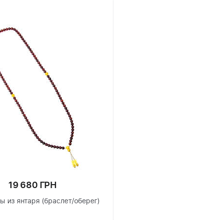
19 680 ГРН
ы из янтаря (браслет/оберег)