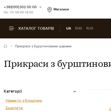
+38(099)302 00 00
Магазини
Пн - Пт 09:00-18:00
КАТАЛОГ ТОВАРІВ
UA
ENG
RUS
Прикраси з бурштиновими шарами
Прикраси з бурштино
Категорії
Намисто з бурштину
Браслети