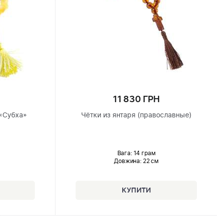
11 830 ГРН
«Субха»
Чётки из янтаря (православные)
Вага: 14 грам
Довжина:
22 см