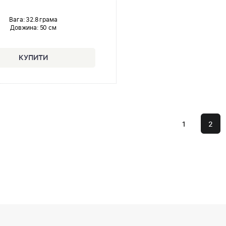
Вага: 32.8 грама
Довжина:
50 см
1
2