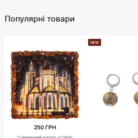
Популярні товари
NEW
250 ГРН
Сувенірний магніт «Собор