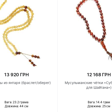
13 920 ГРН
12 168 ГРН
ы из янтаря (браслет/оберег)
Мусульманские чётки «Суб
для Шайтана»)
Вага: 23.2 грама
Вага: 14.4 грам
Довжина:
44 см
Довжина:
25 см