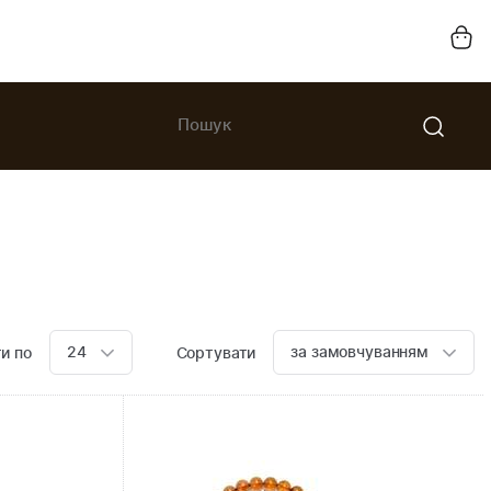
24
за замовчуванням
и по
Сортувати