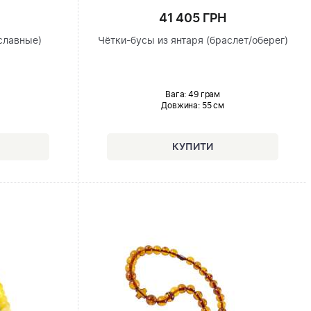
41 405 ГРН
ославные)
Чётки-бусы из янтаря (браслет/оберег)
Вага: 49 грам
Довжина:
55 см