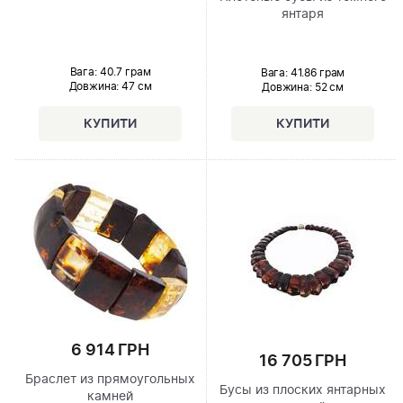
янтаря
Вага: 40.7 грам
Вага: 41.86 грам
Довжина:
47 см
Довжина:
52 см
6 914 ГРН
16 705 ГРН
Браслет из прямоугольных
Бусы из плоских янтарных
камней