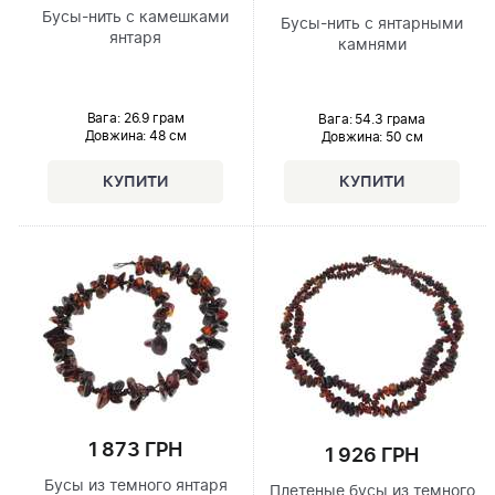
Бусы-нить с камешками
Бусы-нить с янтарными
янтаря
камнями
Вага: 26.9 грам
Вага: 54.3 грама
Довжина:
48 см
Довжина:
50 см
1 873 ГРН
1 926 ГРН
Бусы из темного янтаря
Плетеные бусы из темного