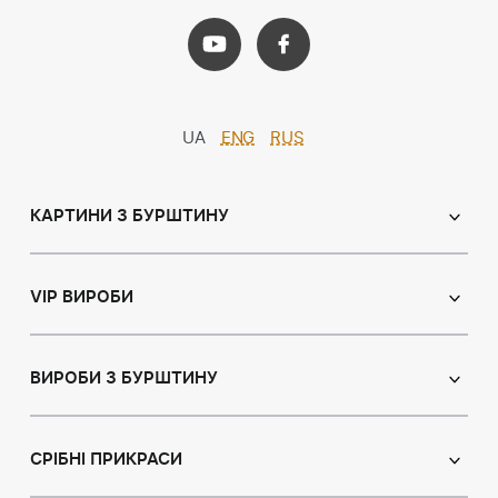
UA
ENG
RUS
КАРТИНИ З БУРШТИНУ
Православні ікони
Іменні ікони
VIP ВИРОБИ
Католицькі ікони
Сувеніри
Панно
Ікони з пластин
ВИРОБИ З БУРШТИНУ
Портрет
Лампи
Намисто з бурштину
Пейзаж
Браслети
СРІБНІ ПРИКРАСИ
Натюрморт
Броші
Мисливська тема