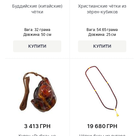
Буддийские (китайские)
Христианские чётки из
чётки
зёрен-кубиков
Вага: 32 грама
Вага: 54.65 грама
Довжина:
50 см
Довжина:
25 см
3 413 ГРН
19 680 ГРН