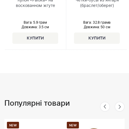
Кулон «Рыбка» на
Чётки-бусы из янтаря
воскованном жгуте
(браслет/оберег)
Вага: 5.9 грам
Вага: 32.8 грама
Довжина:
3.5 см
Довжина:
50 см
Популярні товари
NEW
NEW