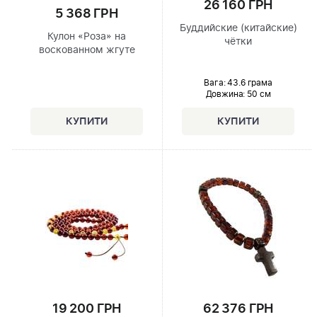
26 160 ГРН
5 368 ГРН
Буддийские (китайские)
Кулон «Роза» на
чётки
воскованном жгуте
Вага: 43.6 грама
Довжина:
50 см
19 200 ГРН
62 376 ГРН