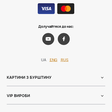
Долучайтеся до нас:
UA
ENG
RUS
КАРТИНИ З БУРШТИНУ
Православні ікони
Іменні ікони
VIP ВИРОБИ
Католицькі ікони
Сувеніри
Панно