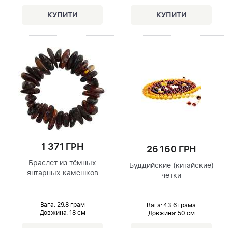
1 371 ГРН
26 160 ГРН
Браслет из тёмных
Буддийские (китайские)
янтарных камешков
чётки
Вага: 29.8 грам
Вага: 43.6 грама
Довжина:
18 см
Довжина:
50 см