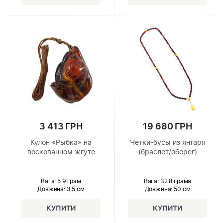
3 413 ГРН
19 680 ГРН
Кулон «Рыбка» на
Чётки-бусы из янтаря
воскованном жгуте
(браслет/оберег)
Вага: 5.9 грам
Вага: 32.8 грама
Довжина:
3.5 см
Довжина:
50 см