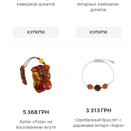
камешков-донатов
янтарных камешков-
донатов
3 313 ГРН
5 368 ГРН
Серебряный браслет с
Кулон «Роза» на
шариками янтаря «Кира»
воскованном жгуте