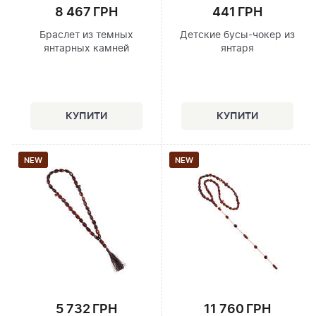
8 467 ГРН
441 ГРН
Браслет из темных
Детские бусы-чокер из
янтарных камней
янтаря
NEW
NEW
5 732 ГРН
11 760 ГРН