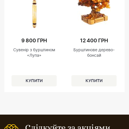
9 800 ГРН
12 400 ГРН
Сувенір з бурштином
Бурштинове дерево-
«Лупа»
бонсай
Слідкуйте за акціями