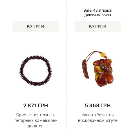
Вага: 43.8 грама
Довжина:
55 см
2 871 ГРН
5 368 ГРН
Браслет из темных
Кулон «Роза» на
янтарных камешков-
воскованном жгуте
донатов