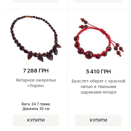
7 288 ГРН
5 410 ГРН
Янтарное ожерелье
Браслет-оберег с красной
«Лорен»
нитью и темными
шариками янтаря
Вага: 34.7 грама
Довжина:
50 см