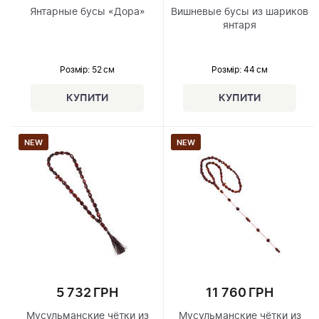
Янтарные бусы «Дора»
Вишневые бусы из шариков
янтаря
Розмір
: 52 см
Розмір
: 44 см
NEW
NEW
5 732 ГРН
11 760 ГРН
Мусульманские чётки из
Мусульманские чётки из