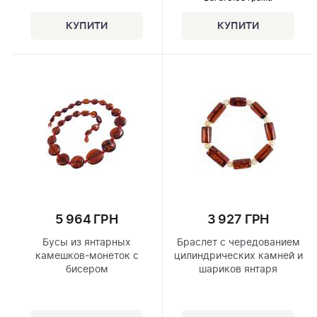
5 964 ГРН
3 927 ГРН
Бусы из янтарных
Браслет с чередованием
камешков-монеток с
цилиндрических камней и
бисером
шариков янтаря