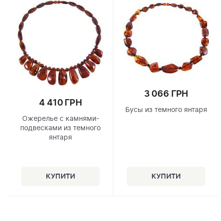
3 066 ГРН
4 410 ГРН
Бусы из темного янтаря
Ожерелье с камнями-
подвесками из темного
янтаря