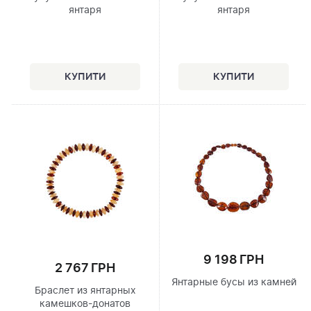
янтаря
янтаря
9 198 ГРН
2 767 ГРН
Янтарные бусы из камней
Браслет из янтарных
камешков-донатов