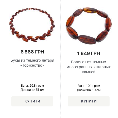
6 888 ГРН
1 849 ГРН
Бусы из темного янтаря
Браслет из темных
«Торжество»
многогранных янтарных
камней
Вага: 26.8 грам
Вага: 10.1 грам
Довжина:
51 см
Довжина:
19 см