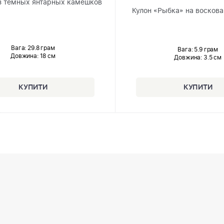
з тёмных янтарных камешков
Кулон «Рыбка» на восков
Вага: 29.8 грам
Вага: 5.9 грам
Довжина:
18 см
Довжина:
3.5 см