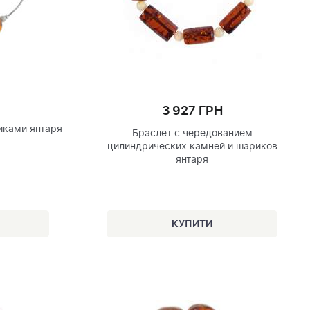
3 927 ГРН
иками янтаря
Браслет с чередованием
цилиндрических камней и шариков
янтаря