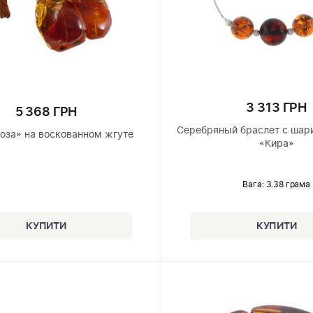
3 313 ГРН
5 368 ГРН
Серебряный браслет с шар
Роза» на воскованном жгуте
«Кира»
Вага: 3.38 грама