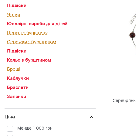
Підвіски
Чотки
Ювелірні вироби для дітей
Персні з бурштину
Сережки з бурштином
Підвіски
Колье з бурштином
Броші
Каблучки
Браслети
Запонки
Серебряны
Ціна
Менше 1 000 грн