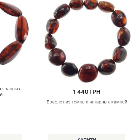
гогранных
1 440 ГРН
ей
Браслет из темных янтарных камней