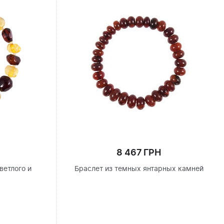
8 467 ГРН
ветлого и
Браслет из темных янтарных камней
я