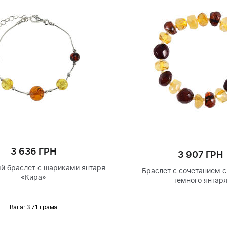
3 636 ГРН
3 907 ГРН
й браслет с шариками янтаря
Браслет с сочетанием с
«Кира»
темного янтар
Вага: 3.71 грама