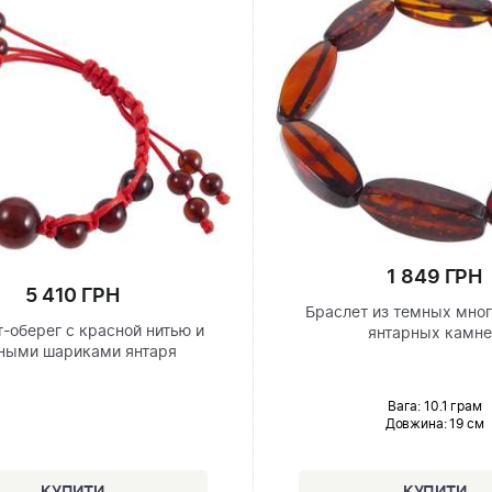
1 849 ГРН
5 410 ГРН
Браслет из темных мно
-оберег с красной нитью и
янтарных камн
ными шариками янтаря
Вага: 10.1 грам
Довжина:
19 см