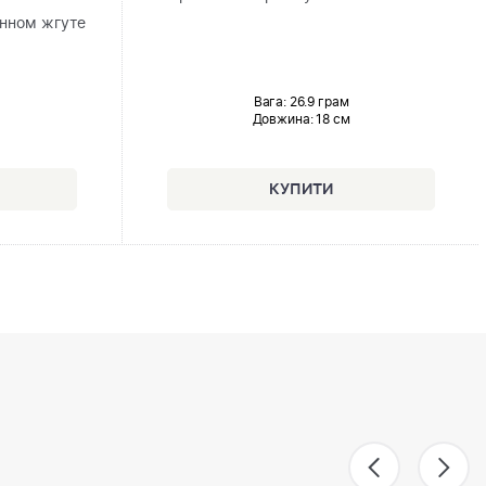
анном жгуте
Вага: 26.9 грам
Довжина:
18 см