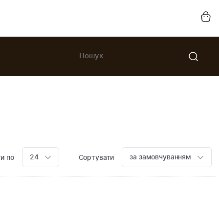
24
за замовчуванням
и по
Сортувати