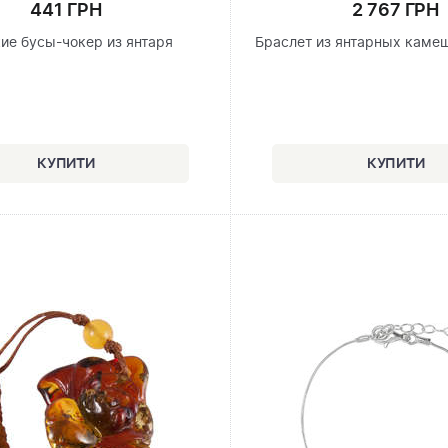
441 ГРН
2 767 ГРН
ие бусы-чокер из янтаря
Браслет из янтарных каме