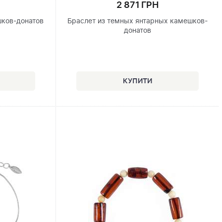
2 871 ГРН
шков-донатов
Браслет из темных янтарных камешков-
донатов