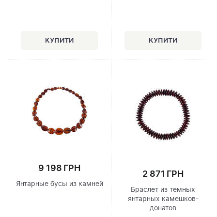
9 198 ГРН
2 871 ГРН
Янтарные бусы из камней
Браслет из темных
янтарных камешков-
донатов