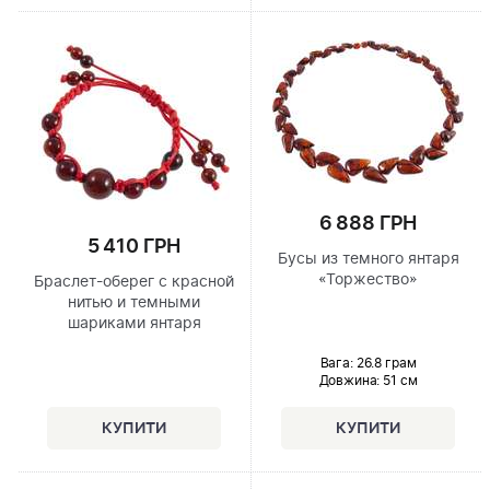
6 888 ГРН
5 410 ГРН
Бусы из темного янтаря
«Торжество»
Браслет-оберег с красной
нитью и темными
шариками янтаря
Вага: 26.8 грам
Довжина:
51 см