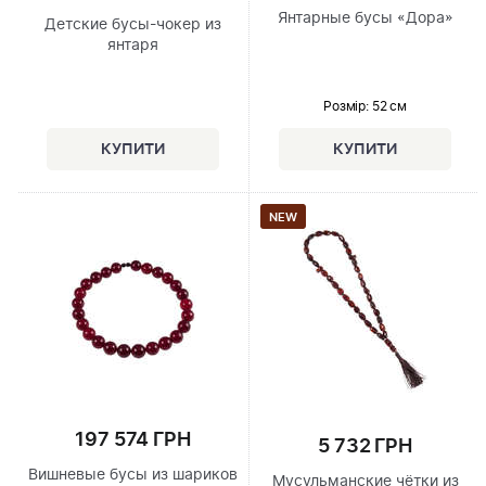
Янтарные бусы «Дора»
Детские бусы-чокер из
янтаря
Розмір
: 52 см
NEW
197 574 ГРН
5 732 ГРН
Вишневые бусы из шариков
Мусульманские чётки из