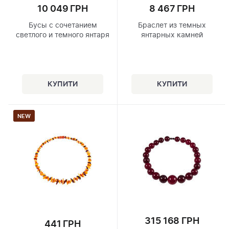
10 049 ГРН
8 467 ГРН
Бусы с сочетанием
Браслет из темных
светлого и темного янтаря
янтарных камней
NEW
315 168 ГРН
441 ГРН