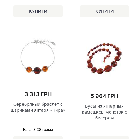
3 313 ГРН
5 964 ГРН
Серебряный браслет с
Бусы из янтарных
шариками янтаря «Кира»
камешков-монеток с
бисером
Вага: 3.38 грама