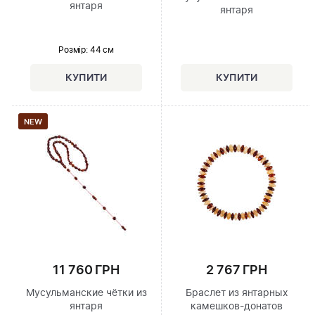
янтаря
янтаря
Розмір
: 44 см
NEW
11 760 ГРН
2 767 ГРН
Мусульманские чётки из
Браслет из янтарных
янтаря
камешков-донатов