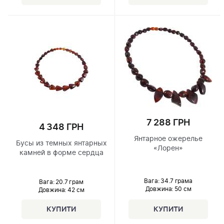
7 288 ГРН
4 348 ГРН
Янтарное ожерелье
Бусы из темных янтарных
«Лорен»
камней в форме сердца
Вага: 34.7 грама
Вага: 20.7 грам
Довжина:
50 см
Довжина:
42 см