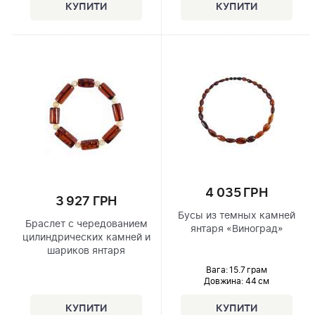
4 035 ГРН
3 927 ГРН
Бусы из темных камней
Браслет с чередованием
янтаря «Виноград»
цилиндрических камней и
шариков янтаря
Вага: 15.7 грам
Довжина:
44 см