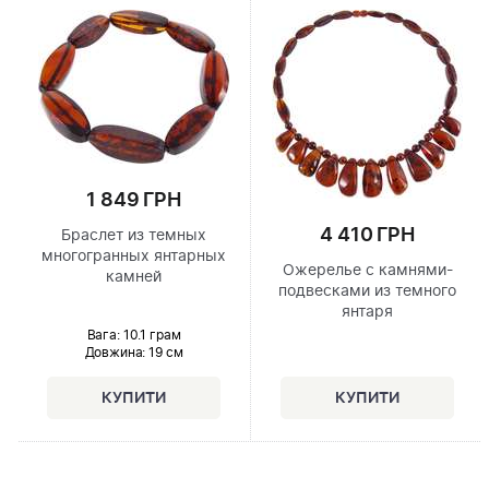
1 849 ГРН
4 410 ГРН
Браслет из темных
многогранных янтарных
Ожерелье с камнями-
камней
подвесками из темного
янтаря
Вага: 10.1 грам
Довжина:
19 см