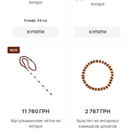
янтаря
янтаря
Розмір
: 44 см
NEW
11 760 ГРН
2 767 ГРН
Мусульманские чётки из
Браслет из янтарных
янтаря
камешков-донатов