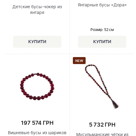
Янтарные бусы «Дора»
Детские бусы-чокер из
янтаря
Розмір
: 52 см
NEW
197 574 ГРН
5 732 ГРН
Вишневые бусы из шариков
Мусульманские чётки из