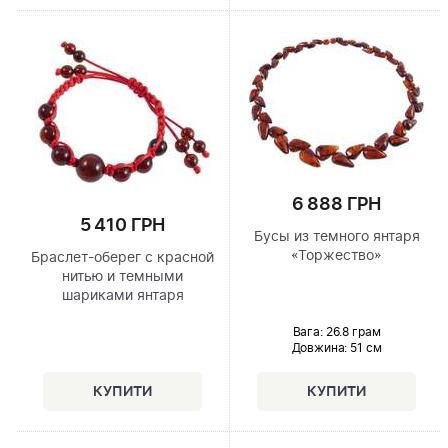
6 888 ГРН
5 410 ГРН
Бусы из темного янтаря
«Торжество»
Браслет-оберег с красной
нитью и темными
шариками янтаря
Вага: 26.8 грам
Довжина:
51 см