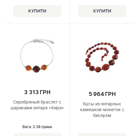
3 313 ГРН
5 964 ГРН
Серебряный браслет с
Бусы из янтарных
шариками янтаря «Кира»
камешков-монеток с
бисером
Вага: 3.38 грама