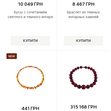
10 049 ГРН
8 467 ГРН
Бусы с сочетанием
Браслет из темных
светлого и темного янтаря
янтарных камней
NEW
315 168 ГРН
441 ГРН