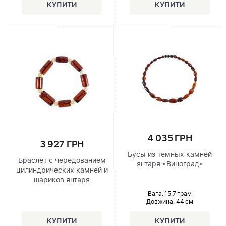
4 035 ГРН
3 927 ГРН
Бусы из темных камней
Браслет с чередованием
янтаря «Виноград»
цилиндрических камней и
шариков янтаря
Вага: 15.7 грам
Довжина:
44 см