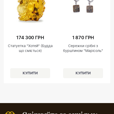
174 300 ГРН
1 870 ГРН
Статуетка "Хотей" (Будда
Сережки срібні з
що сміється)
бурштином "Марісоль"