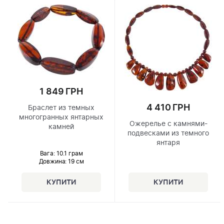
1 849 ГРН
4 410 ГРН
Браслет из темных
многогранных янтарных
Ожерелье с камнями-
камней
подвесками из темного
янтаря
Вага: 10.1 грам
Довжина:
19 см