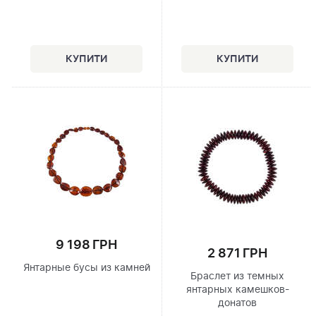
9 198 ГРН
2 871 ГРН
Янтарные бусы из камней
Браслет из темных
янтарных камешков-
донатов