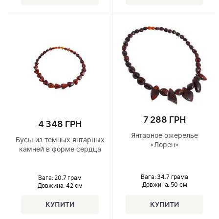
7 288 ГРН
4 348 ГРН
Янтарное ожерелье
Бусы из темных янтарных
«Лорен»
камней в форме сердца
Вага: 34.7 грама
Вага: 20.7 грам
Довжина:
50 см
Довжина:
42 см