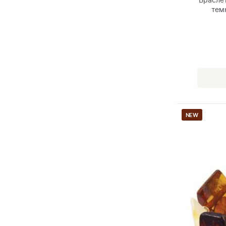
Браслет
тем
NEW