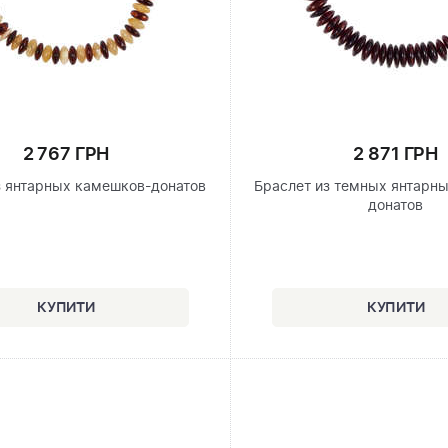
2 767 ГРН
2 871 ГРН
з янтарных камешков-донатов
Браслет из темных янтарн
донатов