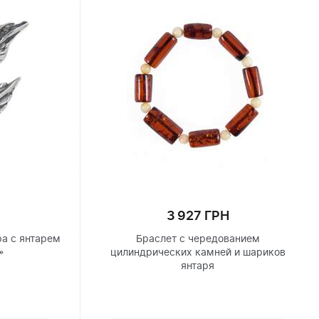
3 927 ГРН
ра с янтарем
Браслет с чередованием
»
цилиндрических камней и шариков
янтаря