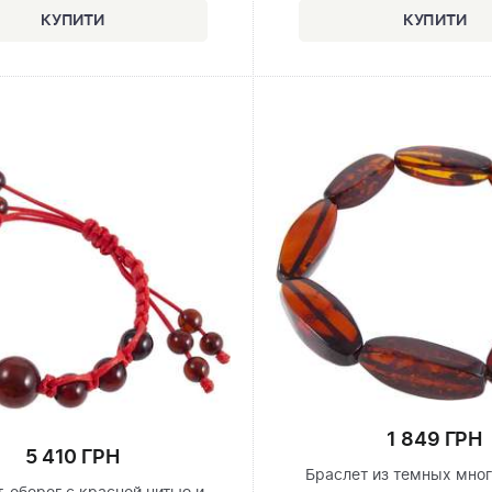
1 849 ГРН
5 410 ГРН
Браслет из темных мно