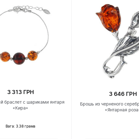
3 313 ГРН
3 646 ГРН
й браслет с шариками янтаря
Брошь из черненого сереб
«Кира»
«Янтарная роза
Вага: 3.38 грама