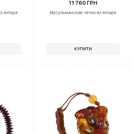
11 760 ГРН
з янтаря
Мусульманские чётки из янтаря