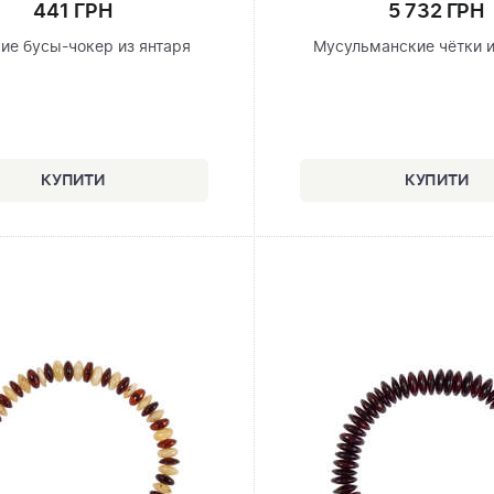
441 ГРН
5 732 ГРН
ие бусы-чокер из янтаря
Мусульманские чётки и