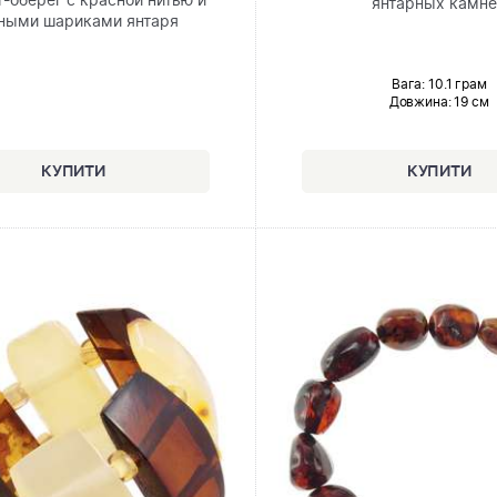
-оберег с красной нитью и
янтарных камн
ными шариками янтаря
Вага: 10.1 грам
Довжина:
19 см