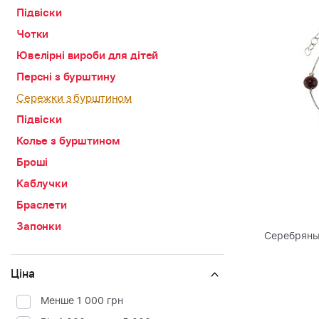
Підвіски
Чотки
Ювелірні вироби для дітей
Персні з бурштину
Сережки з бурштином
Підвіски
Колье з бурштином
Броші
Каблучки
Браслети
Запонки
Серебряны
Ціна
Менше 1 000 грн