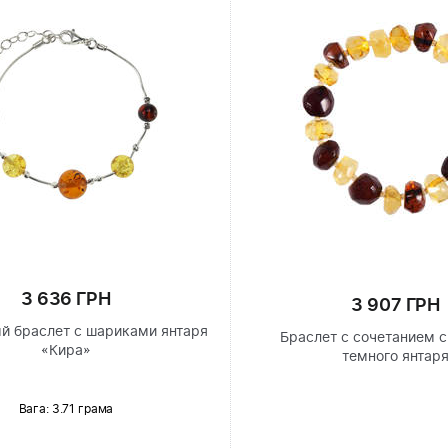
3 636 ГРН
3 907 ГРН
й браслет с шариками янтаря
Браслет с сочетанием с
«Кира»
темного янтар
Вага: 3.71 грама