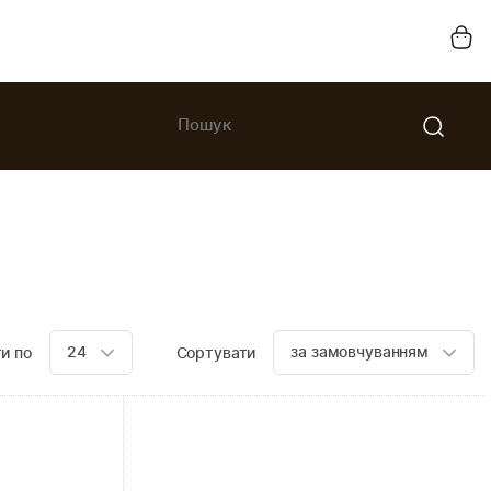
24
за замовчуванням
и по
Сортувати