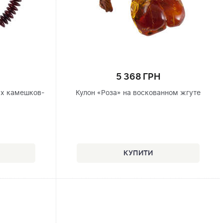
5 368 ГРН
ых камешков-
Кулон «Роза» на воскованном жгуте