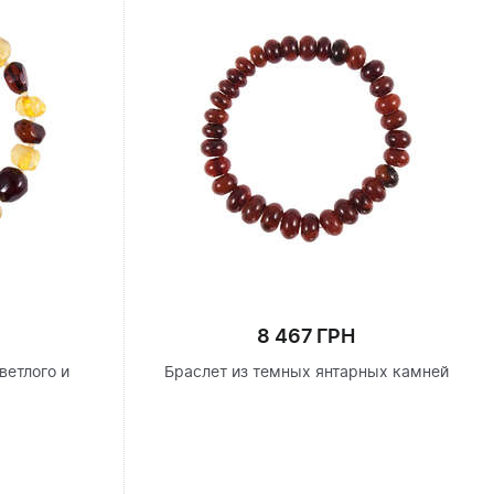
8 467 ГРН
ветлого и
Браслет из темных янтарных камней
я