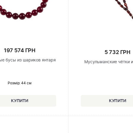
197 574 ГРН
5 732 ГРН
е бусы из шариков янтаря
Мусульманские чётки и
Розмір
: 44 см