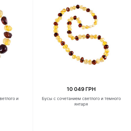
10 049 ГРН
ветлого и
Бусы с сочетанием светлого и темного
я
янтаря