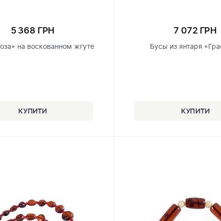
5 368 ГРН
7 072 ГРН
Роза» на воскованном жгуте
Бусы из янтаря «Гр