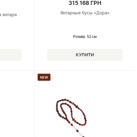
315 168 ГРН
Янтарные бусы «Дора»
з янтаря
Розмір
: 52 см
NEW