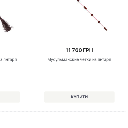
11 760 ГРН
з янтаря
Мусульманские чётки из янтаря