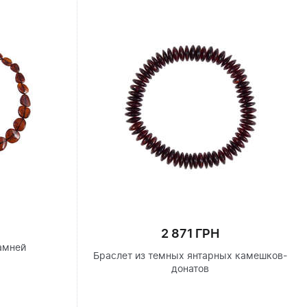
2 871 ГРН
амней
Браслет из темных янтарных камешков-
донатов