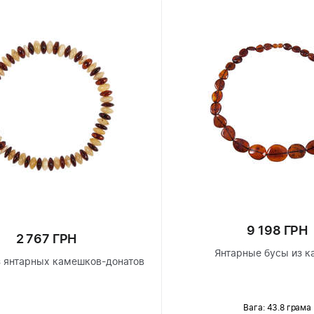
9 198 ГРН
2 767 ГРН
Янтарные бусы из к
з янтарных камешков-донатов
Вага: 43.8 грама