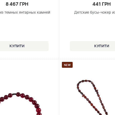
8 467 ГРН
441 ГРН
из темных янтарных камней
Детские бусы-чокер и
NEW