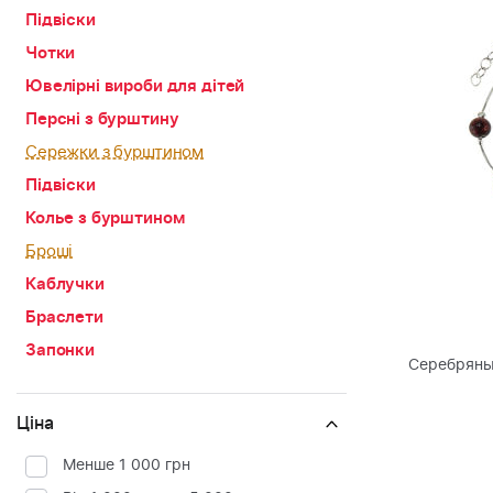
Підвіски
Чотки
Ювелірні вироби для дітей
Персні з бурштину
Сережки з бурштином
Підвіски
Колье з бурштином
Броші
Каблучки
Браслети
Запонки
Серебряны
Ціна
Менше 1 000 грн