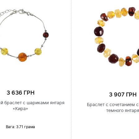
3 636 ГРН
3 907 ГРН
й браслет с шариками янтаря
Браслет с сочетанием с
«Кира»
темного янтар
Вага: 3.71 грама