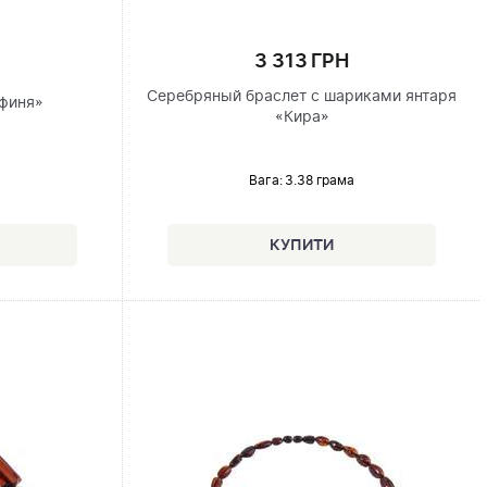
3 313 ГРН
Серебряный браслет с шариками янтаря
афиня»
«Кира»
Вага: 3.38 грама