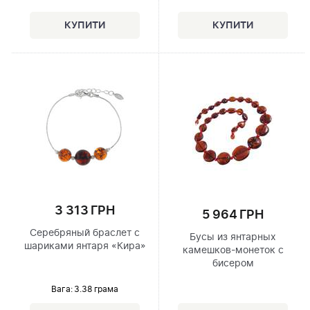
3 313 ГРН
5 964 ГРН
Серебряный браслет с
Бусы из янтарных
шариками янтаря «Кира»
камешков-монеток с
бисером
Вага: 3.38 грама