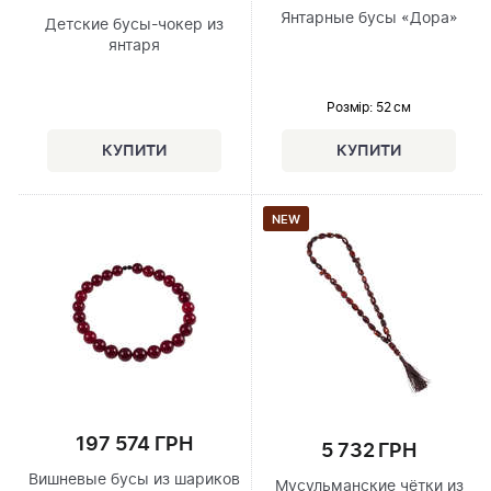
Янтарные бусы «Дора»
Детские бусы-чокер из
янтаря
Розмір
: 52 см
NEW
197 574 ГРН
5 732 ГРН
Вишневые бусы из шариков
Мусульманские чётки из