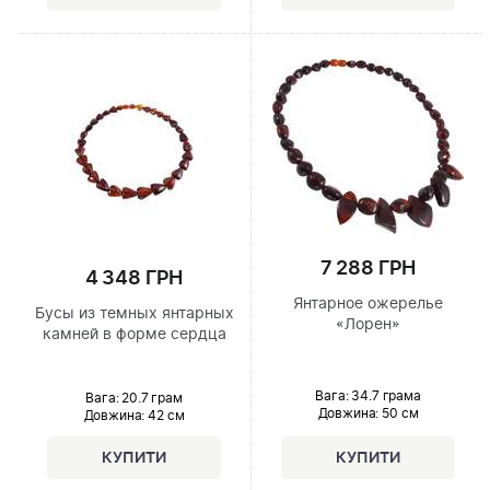
7 288 ГРН
4 348 ГРН
Янтарное ожерелье
Бусы из темных янтарных
«Лорен»
камней в форме сердца
Вага: 34.7 грама
Вага: 20.7 грам
Довжина:
50 см
Довжина:
42 см