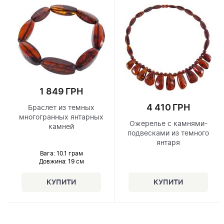
1 849 ГРН
4 410 ГРН
Браслет из темных
многогранных янтарных
Ожерелье с камнями-
камней
подвесками из темного
янтаря
Вага: 10.1 грам
Довжина:
19 см