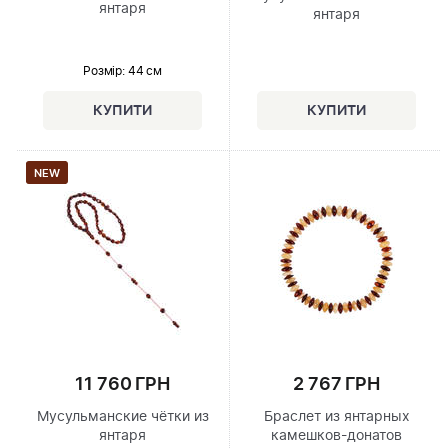
янтаря
янтаря
Розмір
: 44 см
NEW
11 760 ГРН
2 767 ГРН
Мусульманские чётки из
Браслет из янтарных
янтаря
камешков-донатов