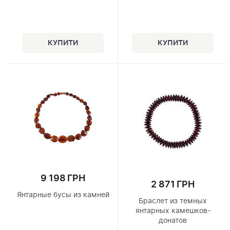
9 198 ГРН
2 871 ГРН
Янтарные бусы из камней
Браслет из темных
янтарных камешков-
донатов