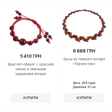
6 888 ГРН
5 410 ГРН
Бусы из темного янтаря
«Торжество»
Браслет-оберег с красной
нитью и темными
шариками янтаря
Вага: 26.8 грам
Довжина:
51 см