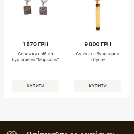
1 870 ГРН
9 800 ГРН
Сережки срібні з
Сувенір з бурштином
бурштином "Марісоль"
«Лупа»