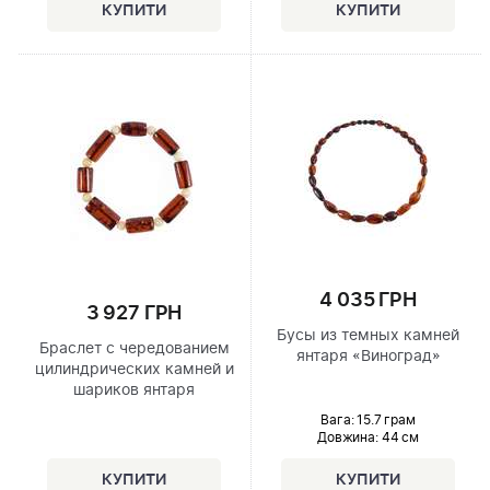
4 035 ГРН
3 927 ГРН
Бусы из темных камней
Браслет с чередованием
янтаря «Виноград»
цилиндрических камней и
шариков янтаря
Вага: 15.7 грам
Довжина:
44 см