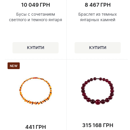
10 049 ГРН
8 467 ГРН
Бусы с сочетанием
Браслет из темных
светлого и темного янтаря
янтарных камней
NEW
315 168 ГРН
441 ГРН