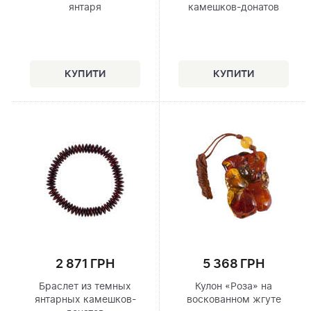
янтаря
камешков-донатов
2 871 ГРН
5 368 ГРН
Браслет из темных
Кулон «Роза» на
янтарных камешков-
воскованном жгуте