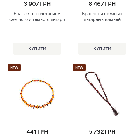
3 907 ГРН
8 467 ГРН
Браслет с сочетанием
Браслет из темных
светлого и темного янтаря
янтарных камней
NEW
NEW
441 ГРН
5 732 ГРН