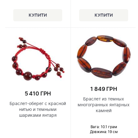
1 849 ГРН
5 410 ГРН
Браслет из темных
Браслет-оберег с красной
многогранных янтарных
нитью и темными
камней
шариками янтаря
Вага: 10.1 грам
Довжина:
19 см