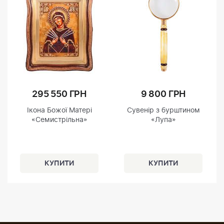
295 550 ГРН
9 800 ГРН
Ікона Божої Матері
Сувенір з бурштином
«Семистрільна»
«Лупа»