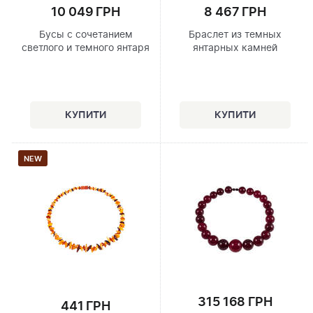
10 049 ГРН
8 467 ГРН
Бусы с сочетанием
Браслет из темных
светлого и темного янтаря
янтарных камней
NEW
315 168 ГРН
441 ГРН