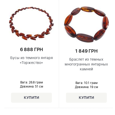
6 888 ГРН
1 849 ГРН
Бусы из темного янтаря
Браслет из темных
«Торжество»
многогранных янтарных
камней
Вага: 26.8 грам
Вага: 10.1 грам
Довжина:
51 см
Довжина:
19 см