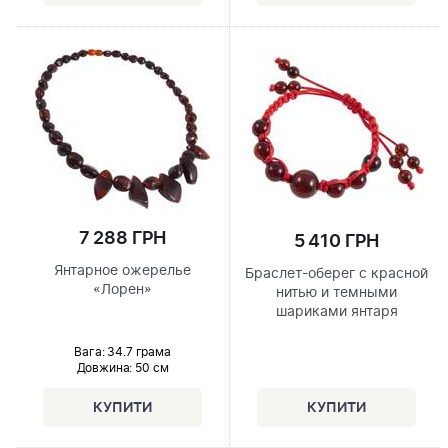
7 288 ГРН
5 410 ГРН
Янтарное ожерелье
Браслет-оберег с красной
«Лорен»
нитью и темными
шариками янтаря
Вага: 34.7 грама
Довжина:
50 см