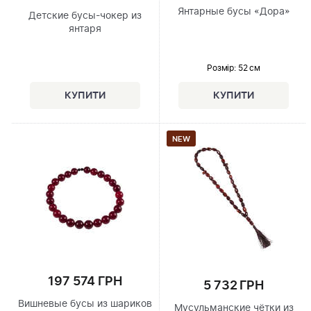
Янтарные бусы «Дора»
Детские бусы-чокер из
янтаря
Розмір
: 52 см
NEW
197 574 ГРН
5 732 ГРН
Вишневые бусы из шариков
Мусульманские чётки из