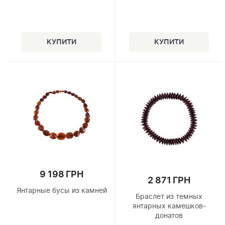
9 198 ГРН
2 871 ГРН
Янтарные бусы из камней
Браслет из темных
янтарных камешков-
донатов