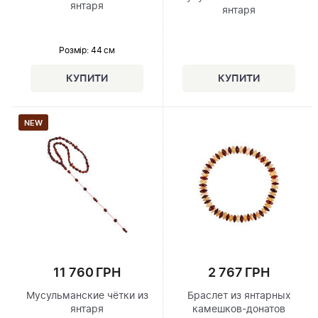
янтаря
янтаря
Розмір
: 44 см
NEW
11 760 ГРН
2 767 ГРН
Мусульманские чётки из
Браслет из янтарных
янтаря
камешков-донатов