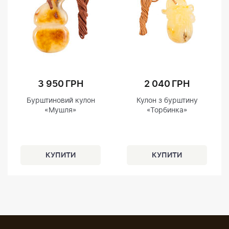
3 950 ГРН
2 040 ГРН
Бурштиновий кулон
Кулон з бурштину
«Мушля»
«Торбинка»