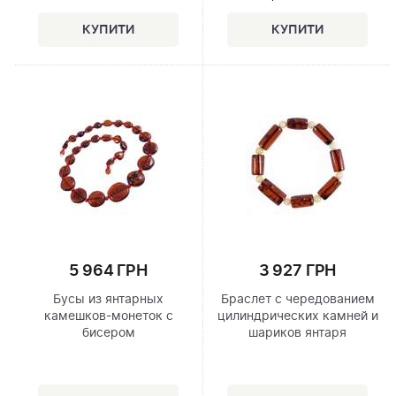
5 964 ГРН
3 927 ГРН
Бусы из янтарных
Браслет с чередованием
камешков-монеток с
цилиндрических камней и
бисером
шариков янтаря